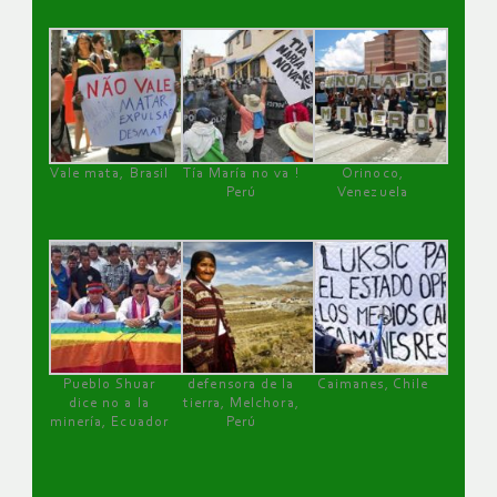
Vale mata, Brasil
Tía María no va !
Orinoco,
Perú
Venezuela
Pueblo Shuar
defensora de la
Caimanes, Chile
dice no a la
tierra, Melchora,
minería, Ecuador
Perú