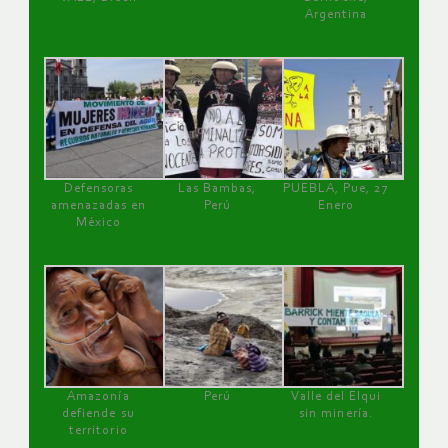
Argentina
Defensoras
Las Bambas,
PUEBLA, Pue, 27
amenazadas en
Perú
Enero
México
Amazonía
Perú
Valle del Elqui
defiende su
sin minería.
territorio