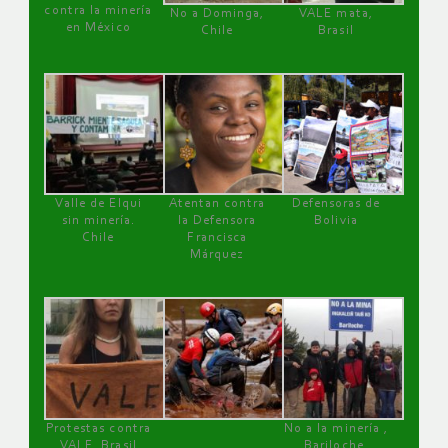
contra la minería
No a Dominga,
VALE mata,
en México
Chile
Brasil
Valle de Elqui
Atentan contra
Defensoras de
sin minería.
la Defensora
Bolivia
Chile
Francisca
Márquez
Protestas contra
No a la minería ,
VALE, Brasil
Bariloche,