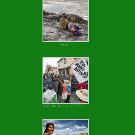
Perú
Tía María no va ! Perú