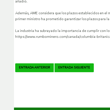
añadió.
Además, AME considera que los plazos establecidos en el m
primer ministro ha prometido garantizar los plazos para la 
La industria ha subrayado la importancia de cumplir con los
https://www.rumbominero.com/canada/columbia-britanica-
Navegador
ENTRADA ANTERIOR
ENTRADA SIGUIENTE
de
artículos