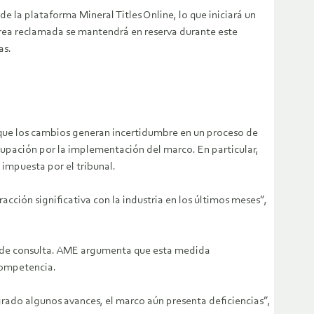
 la plataforma Mineral Titles Online, lo que iniciará un
 área reclamada se mantendrá en reserva durante este
as.
o que los cambios generan incertidumbre en un proceso de
upación por la implementación del marco. En particular,
 impuesta por el tribunal.
cción significativa con la industria en los últimos meses”,
eso de consulta. AME argumenta que esta medida
competencia.
grado algunos avances, el marco aún presenta deficiencias”,