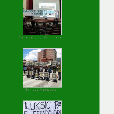
Valle del Elqui sin minería.
Orinoco, Venezuela