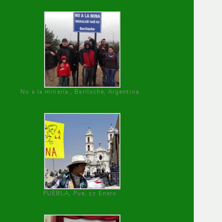
No a la minería , Bariloche, Argentina
PUEBLA, Pue, 27 Enero