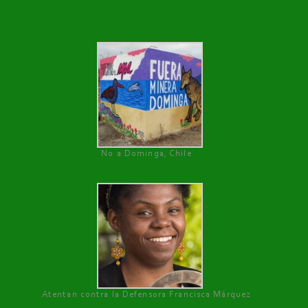
No a Dominga, Chile
Atentan contra la Defensora Francisca Márquez