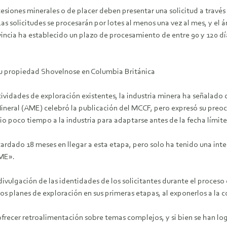
iones minerales o de placer deben presentar una solicitud a través de
as solicitudes se procesarán por lotes al menos una vez al mes, y el
incia ha establecido un plazo de procesamiento de entre 90 y 120 dí
su propiedad Shovelnose en Columbia Británica
tividades de exploración existentes, la industria minera ha señalad
ineral (AME) celebró la publicación del MCCF, pero expresó su preoc
 dio poco tiempo a la industria para adaptarse antes de la fecha límite
ardado 18 meses en llegar a esta etapa, pero solo ha tenido una intera
AME».
a divulgación de las identidades de los solicitantes durante el proc
os planes de exploración en sus primeras etapas, al exponerlos a la 
frecer retroalimentación sobre temas complejos, y si bien se han lo