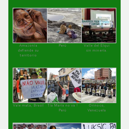
Amazonía
Perú
Valle del Elqui
defiende su
sin minería.
territorio
Vale mata, Brasil
Tía María no va !
Orinoco,
Perú
Venezuela