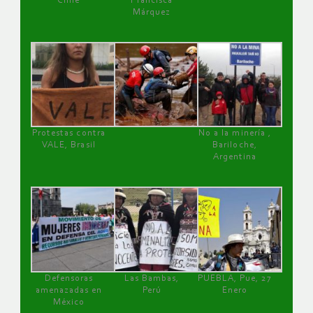
Chile
Francisca
Márquez
Protestas contra
No a la minería ,
VALE, Brasil
Bariloche,
Argentina
Defensoras
Las Bambas,
PUEBLA, Pue, 27
amenazadas en
Perú
Enero
México