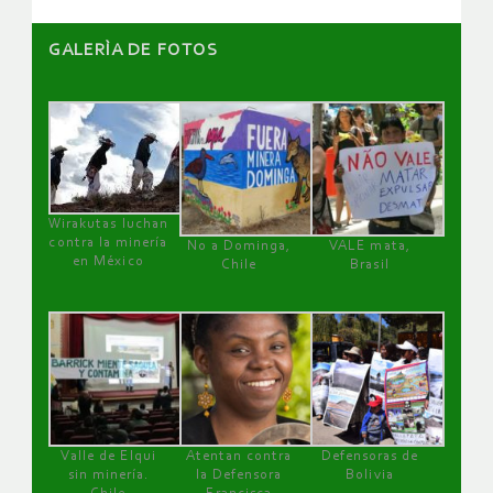
GALERÌA DE FOTOS
Wirakutas luchan
contra la minería
No a Dominga,
VALE mata,
en México
Chile
Brasil
Valle de Elqui
Atentan contra
Defensoras de
sin minería.
la Defensora
Bolivia