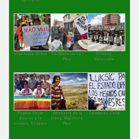
territorio
Vale mata, Brasil
Tía María no va !
Orinoco,
Perú
Venezuela
Pueblo Shuar
defensora de la
Caimanes, Chile
dice no a la
tierra, Melchora,
minería, Ecuador
Perú