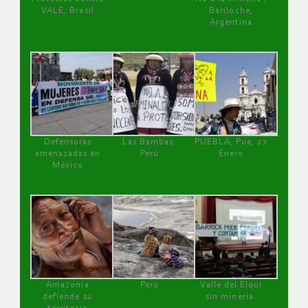
VALE, Brasil
Bariloche,
Argentina
Defensoras
Las Bambas,
PUEBLA, Pue, 27
amenazadas en
Perú
Enero
México
Amazonía
Perú
Valle del Elqui
defiende su
sin minería.