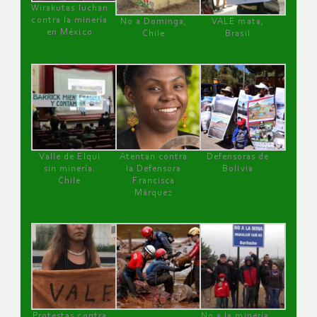
Wirakutas luchan
contra la minería
No a Dominga,
VALE mata,
en México
Chile
Brasil
Valle de Elqui
Atentan contra
Defensoras de
sin minería.
la Defensora
Bolivia
Chile
Francisca
Márquez
Protestas contra
No a la minería ,