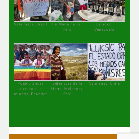
Vale mata, Brasil
Tía María no va !
Orinoco,
Perú
Venezuela
Pueblo Shuar
defensora de la
Caimanes, Chile
dice no a la
tierra, Melchora,
minería, Ecuador
Perú