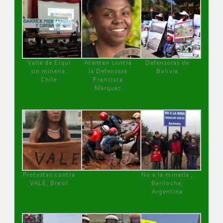
Valle de Elqui
Atentan contra
Defensoras de
sin minería.
la Defensora
Bolivia
Chile
Francisca
Márquez
Protestas contra
No a la minería ,
VALE, Brasil
Bariloche,
Argentina