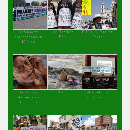
Defensoras
Las Bambas,
PUEBLA, Pue, 27
amenazadas en
Perú
Enero
México
Amazonía
Perú
Valle del Elqui
defiende su
sin minería.
territorio