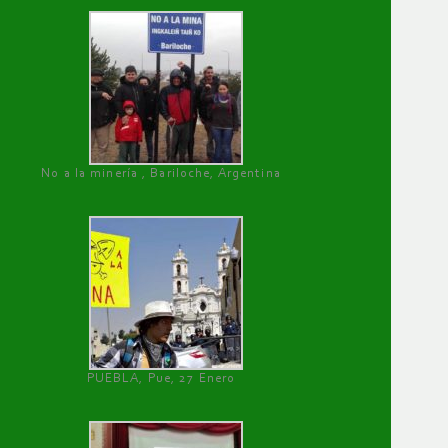
No a la minería , Bariloche, Argentina
PUEBLA, Pue, 27 Enero