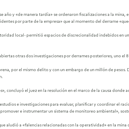
se año y «de manera tardía» se ordenaron fiscalizaciones a la mina, 
identes por parte de la empresa» que al momento del derrame «qued
autoridad local- permitió espacios de discrecionalidad indebidos en u
 abiertas otras dos investigaciones por derrames posteriores, uno el 
orena, por el mismo delito y con un embargo de un millón de pesos. 
n.
os», concluyó el juez en la resolución en el marco de la causa donde
tudios e investigaciones para evaluar, planificar y coordinar el rac
promover e instrumentar un sistema de monitoreo ambiental», sost
e aludió a «falencias relacionadas con la operatividad» en la mina que