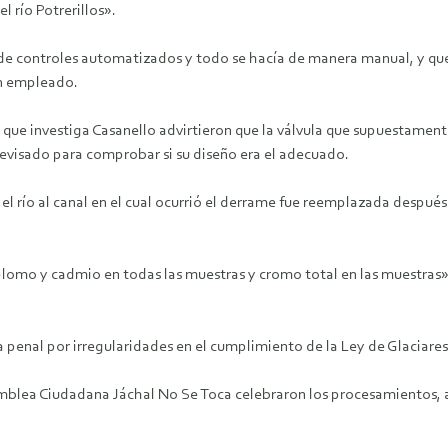
 río Potrerillos».
 de controles automatizados y todo se hacía de manera manual, y que
 un empleado.
a que investiga Casanello advirtieron que la válvula que supuestame
evisado para comprobar si su diseño era el adecuado.
 río al canal en el cual ocurrió el derrame fue reemplazada después 
lomo y cadmio en todas las muestras y cromo total en las muestras» 
a penal por irregularidades en el cumplimiento de la Ley de Glaciares
samblea Ciudadana Jáchal No Se Toca celebraron los procesamientos, 