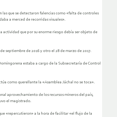
en las que se detectaron falencias como «falta de controles
aba a merced de recorridas visuales».
na actividad que por su enorme riesgo debía ser objeto de
8 de septiembre de 2016 y otro el 28 de marzo de 2017.
Domingorena estaba a cargo de la Subsecretaría de Control
 actúa como querellante la «Asamblea Jáchal no se toca».
ional aprovechamiento de los recursos mineros del país,
uvo el magistrado.
 «repercutieron» a la hora de facilitar «el flujo de la