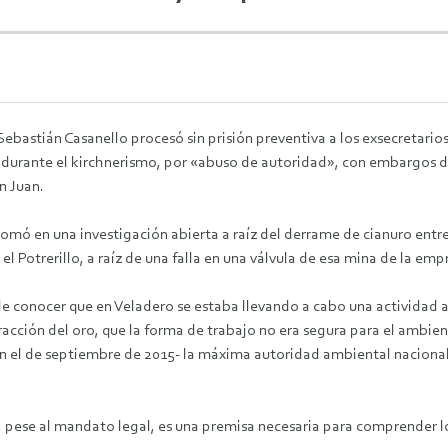
 Sebastián Casanello procesó sin prisión preventiva a los exsecretar
 durante el kirchnerismo, por «abuso de autoridad», con embargos de
n Juan.
tomó en una investigación abierta a raíz del derrame de cianuro entr
s el Potrerillo, a raíz de una falla en una válvula de esa mina de la em
de conocer que en Veladero se estaba llevando a cabo una actividad 
acción del oro, que la forma de trabajo no era segura para el ambie
n el de septiembre de 2015- la máxima autoridad ambiental nacional 
l, pese al mandato legal, es una premisa necesaria para comprender l