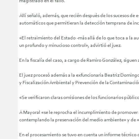
magistrado en el fallo.
Allí señaló, además, que recién después de los sucesos de e
automáticos que permitieran la detección temprana de inc
«El retraimiento del Estado -más allá de lo que toca a la 
un profundo y minucioso control», advirtió el juez.
En la fiscalía del caso, a cargo de Ramiro González, siguen
El juez procesó además a la exfuncionaria Beatriz Doming
y Fiscalización Ambiental y Prevención de la Contaminació
«Se verificaron claras omisiones de los funcionarios públic
A Mayoral «se le reprocha el incumplimiento de promover es
contemplando la preservación del medio ambiente» y de «
En el procesamiento se tuvo en cuenta un informe técnico qu