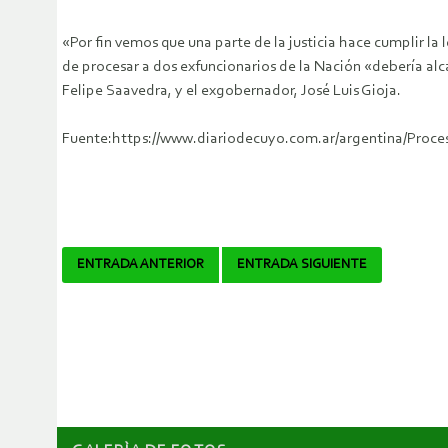
«Por fin vemos que una parte de la justicia hace cumplir la
de procesar a dos exfuncionarios de la Nación «debería al
Felipe Saavedra, y el exgobernador, José Luis Gioja.
Fuente:https://www.diariodecuyo.com.ar/argentina/Proc
Navegador
ENTRADA ANTERIOR
ENTRADA SIGUIENTE
de
artículos