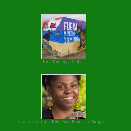
No a Dominga, Chile
Atentan contra la Defensora Francisca Márquez