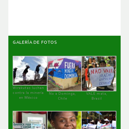
de
artículos
GALERÌA DE FOTOS
Wirakutas luchan
contra la minería
No a Dominga,
VALE mata,
en México
Chile
Brasil