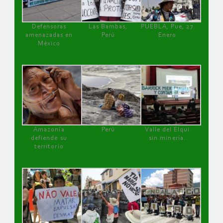
Defensoras
Las Bambas,
PUEBLA, Pue, 27
amenazadas en
Perú
Enero
México
Amazonía
Perú
Valle del Elqui
defiende su
sin minería.
territorio