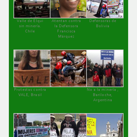
Valle de Elqui
Atentan contra
Defensoras de
sin minería.
la Defensora
Bolivia
Chile
Francisca
Márquez
Protestas contra
No a la minería ,
VALE, Brasil
Bariloche,
Argentina