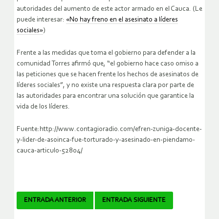
autoridades del aumento de este actor armado en el Cauca. (Le
puede interesar:
«No hay freno en el asesinato a líderes
sociales»
)
Frente a las medidas que toma el gobierno para defender a la
comunidad Torres afirmó que, “el gobierno hace caso omiso a
las peticiones que se hacen frente los hechos de asesinatos de
líderes sociales”, y no existe una respuesta clara por parte de
las autoridades para encontrar una solución que garantice la
vida de los líderes.
Fuente:http://www.contagioradio.com/efren-zuniga-docente-
y-lider-de-asoinca-fue-torturado-y-asesinado-en-piendamo-
cauca-articulo-52804/
Navegador
ENTRADA ANTERIOR
ENTRADA SIGUIENTE