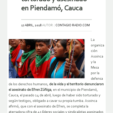
en Piendamó, Cauca
17 ABRIL, 2018
AUTOR:
CONTAGIO RADIO.COM
La
organiza
ción
Asoinca
y la
Mesa
por la
defensa
de los derechos humanos,
de la vida y el territorio denunciaron
el asesinato de Efren Zúñiga
, en el municipio de Piendamó,
Cauca, el pasado 14 de abril, luego de haber sido torturado y
según testigos, obligado a cavar su propia tumba. Asoinca
afirmó, que con el asesinato de Efren, se completa la
aterradora cifra de 43 líderes sociales y sindicalistas asesinados