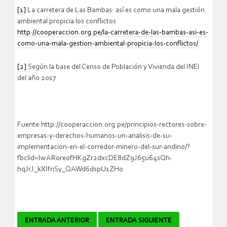
[1]
La carretera de Las Bambas: así es como una mala gestión
ambiental propicia los conflictos
http://cooperaccion.org.pe/la-carretera-de-las-bambas-asi-es-
como-una-mala-gestion-ambiental-propicia-los-conflictos/
[2]
Según la base del Censo de Población y Vivienda del INEI
del año 2017
Fuente:http://cooperaccion.org.pe/principios-rectores-sobre-
empresas-y-derechos-humanos-un-analisis-de-su-
implementacion-en-el-corredor-minero-del-sur-andino/?
fbclid=IwAR0re0fHKgZr2dxcDE8dZ9J65u64sQh-
hqJrJ_kXIfnSy_QAWd6dspU1ZHo
Navegador
ENTRADA ANTERIOR
ENTRADA SIGUIENTE