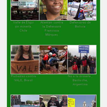
Valle de Elqui
Atentan contra
Defensoras de
sin minería.
la Defensora
Bolivia
Chile
Francisca
Márquez
Protestas contra
No a la minería ,
VALE, Brasil
Bariloche,
Argentina