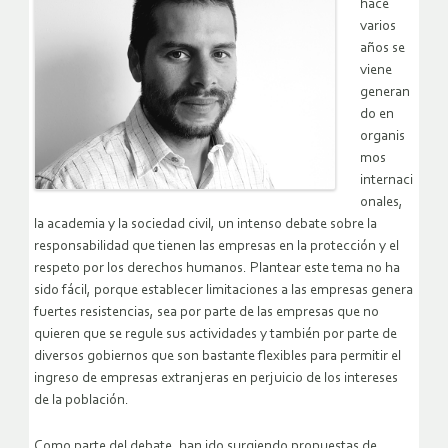
hace
varios
años se
viene
generan
do en
organis
mos
internaci
onales,
la academia y la sociedad civil, un intenso debate sobre la
responsabilidad que tienen las empresas en la protección y el
respeto por los derechos humanos. Plantear este tema no ha
sido fácil, porque establecer limitaciones a las empresas genera
fuertes resistencias, sea por parte de las empresas que no
quieren que se regule sus actividades y también por parte de
diversos gobiernos que son bastante flexibles para permitir el
ingreso de empresas extranjeras en perjuicio de los intereses
de la población.
Como parte del debate, han ido surgiendo propuestas de