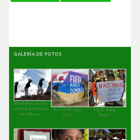
de
artículos
GALERÌA DE FOTOS
Wirakutas luchan
contra la minería
No a Dominga,
VALE mata,
en México
Chile
Brasil