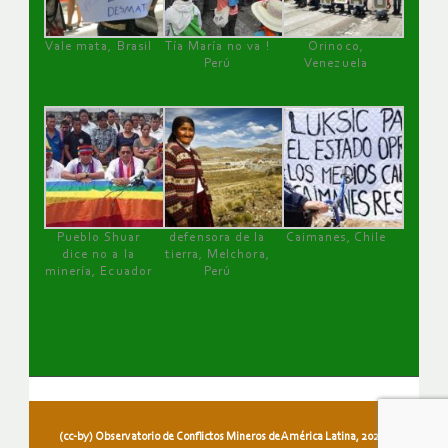
Vale mata, Brasil
Tía María no va !
Orinoco,
Perú
Venezuela
Pueblo Shuar
defensora de la
Caimanes, Chile
dice no a la
tierra, Melchora,
minería, Ecuador
Perú
(cc-by) Observatorio de Conflictos Mineros de América Latina, 2026