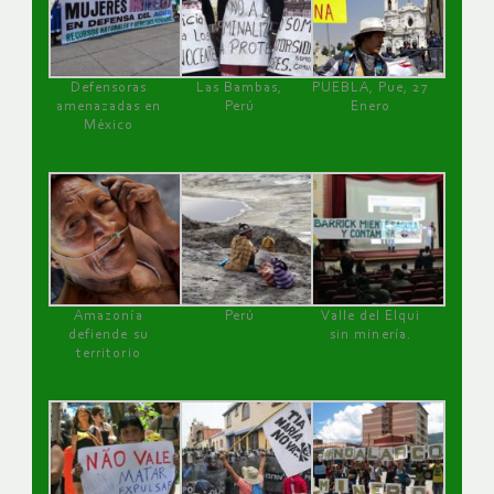
Defensoras
Las Bambas,
PUEBLA, Pue, 27
amenazadas en
Perú
Enero
México
Amazonía
Perú
Valle del Elqui
defiende su
sin minería.
territorio