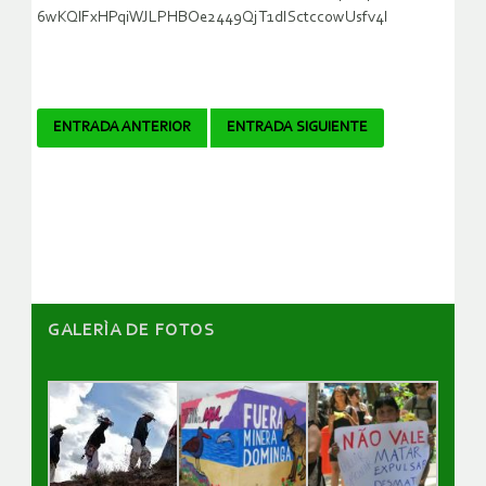
6wKQlFxHPqiWJLPHBOe2449QjT1dISctcc0wUsfv4I
Navegador
ENTRADA ANTERIOR
ENTRADA SIGUIENTE
de
artículos
GALERÌA DE FOTOS