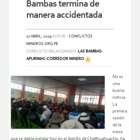
Bambas termina de
manera accidentada
17 ABRIL, 2019
AUTOR:
CONFLICTOS
MINEROS.ORG.PE
CONFLICTO RELACIONADO:
LAS BAMBAS-
APURIMAC-CORREDOR MINERO
No es
una
buena
noticia.
La
primera
sesión
de la
mesa
que se debía instalar hoy en el distrito de Challhuahuacho, ha