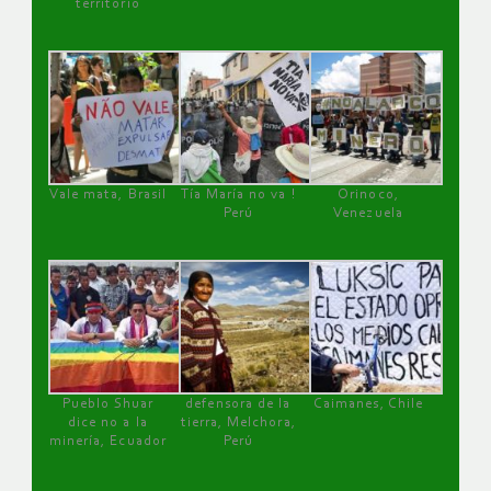
territorio
Vale mata, Brasil
Tía María no va !
Orinoco,
Perú
Venezuela
Pueblo Shuar
defensora de la
Caimanes, Chile
dice no a la
tierra, Melchora,
minería, Ecuador
Perú