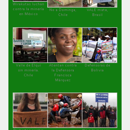
Wirakutas luchan
contra la minería
No a Dominga,
VALE mata,
en México
Chile
Brasil
Valle de Elqui
Atentan contra
Defensoras de
sin minería.
la Defensora
Bolivia
Chile
Francisca
Márquez