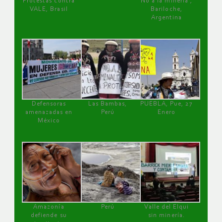
Protestas contra
No a la minería ,
VALE, Brasil
Bariloche,
Argentina
Defensoras
Las Bambas,
PUEBLA, Pue, 27
amenazadas en
Perú
Enero
México
Amazonía
Perú
Valle del Elqui
defiende su
sin minería.