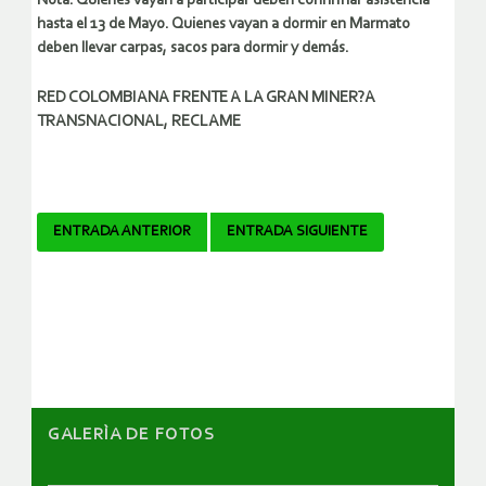
Nota: Quienes vayan a participar deben confirmar asistencia
hasta el 13 de Mayo. Quienes vayan a dormir en Marmato
deben llevar carpas, sacos para dormir y demás.
RED COLOMBIANA FRENTE A LA GRAN MINER?A
TRANSNACIONAL, RECLAME
Navegador
ENTRADA ANTERIOR
ENTRADA SIGUIENTE
de
artículos
GALERÌA DE FOTOS