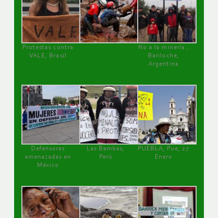
Protestas contra
No a la minería ,
VALE, Brasil
Bariloche,
Argentina
Defensoras
Las Bambas,
PUEBLA, Pue, 27
amenazadas en
Perú
Enero
México