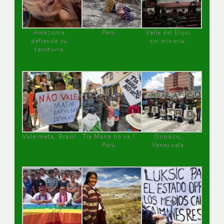
Amazonía
Perú
Valle del Elqui
defiende su
sin minería.
territorio
Vale mata, Brasil
Tía María no va !
Orinoco,
Perú
Venezuela