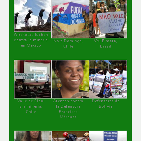
Wirakutas luchan
contra la minería
No a Dominga,
VALE mata,
en México
Chile
Brasil
Valle de Elqui
Atentan contra
Defensoras de
sin minería.
la Defensora
Bolivia
Chile
Francisca
Márquez