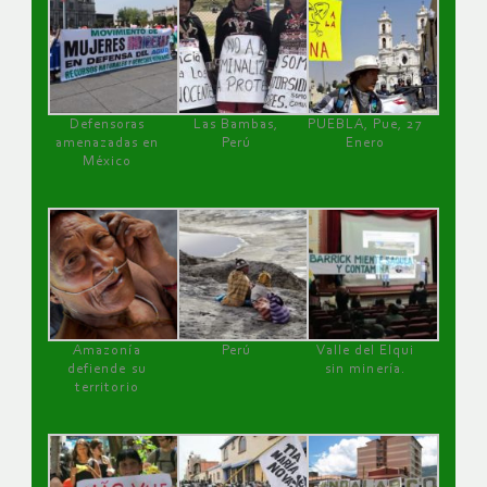
Defensoras
Las Bambas,
PUEBLA, Pue, 27
amenazadas en
Perú
Enero
México
Amazonía
Perú
Valle del Elqui
defiende su
sin minería.
territorio