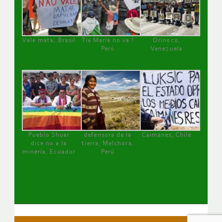
Vale mata, Brasil
Tía María no va !
Orinoco,
Perú
Venezuela
Pueblo Shuar
defensora de la
Caimanes, Chile
dice no a la
tierra, Melchora,
minería, Ecuador
Perú