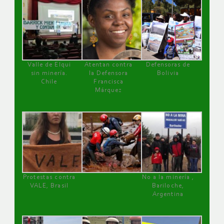
Valle de Elqui
Atentan contra
Defensoras de
sin minería.
la Defensora
Bolivia
Chile
Francisca
Márquez
Protestas contra
No a la minería ,
VALE, Brasil
Bariloche,
Argentina