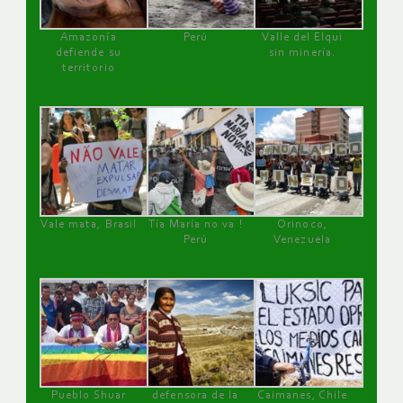
Amazonía
Perú
Valle del Elqui
defiende su
sin minería.
territorio
Vale mata, Brasil
Tía María no va !
Orinoco,
Perú
Venezuela
Pueblo Shuar
defensora de la
Caimanes, Chile