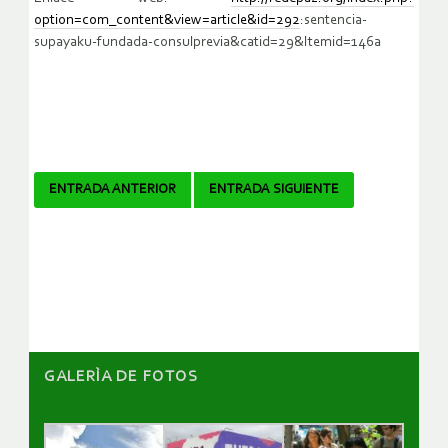
option=com_content&view=article&id=292
:sentencia-
supayaku-fundada-consulprevia&catid=29&Itemid=146a
Navegador
ENTRADA ANTERIOR
ENTRADA SIGUIENTE
de
artículos
GALERÌA DE FOTOS