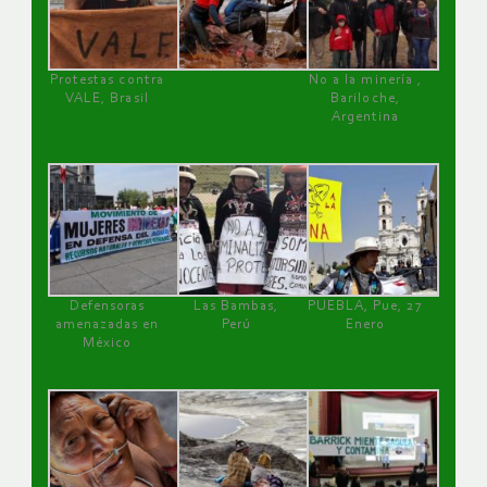
Protestas contra
No a la minería ,
VALE, Brasil
Bariloche,
Argentina
Defensoras
Las Bambas,
PUEBLA, Pue, 27
amenazadas en
Perú
Enero
México