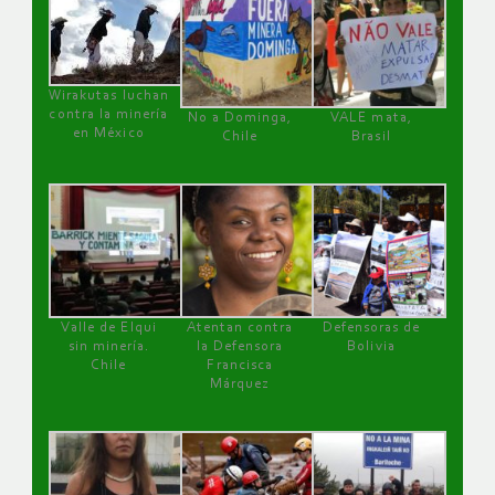
Wirakutas luchan
contra la minería
No a Dominga,
VALE mata,
en México
Chile
Brasil
Valle de Elqui
Atentan contra
Defensoras de
sin minería.
la Defensora
Bolivia
Chile
Francisca
Márquez