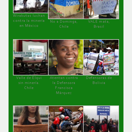
Wirakutas luchan
contra la minería
No a Dominga,
VALE mata,
en México
Chile
Brasil
Valle de Elqui
Atentan contra
Defensoras de
sin minería.
la Defensora
Bolivia
Chile
Francisca
Márquez