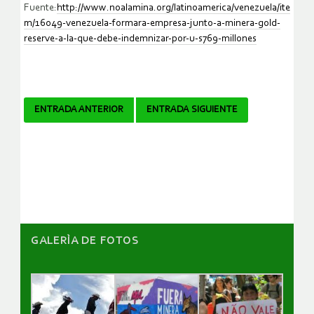
Fuente:
http://www.noalamina.org/latinoamerica/venezuela/ite
m/16049-venezuela-formara-empresa-junto-a-minera-gold-
reserve-a-la-que-debe-indemnizar-por-u-s769-millones
Navegador
ENTRADA ANTERIOR
ENTRADA SIGUIENTE
de
artículos
GALERÌA DE FOTOS