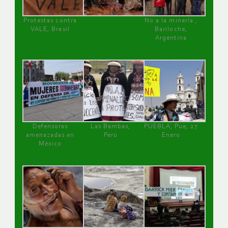
Protestas contra
No a la minería ,
VALE, Brasil
Bariloche,
Argentina
Defensoras
Las Bambas,
PUEBLA, Pue, 27
amenazadas en
Perú
Enero
México