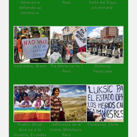
Amazonía
Perú
Valle del Elqui
defiende su
sin minería.
territorio
Vale mata, Brasil
Tía María no va !
Orinoco,
Perú
Venezuela
Pueblo Shuar
defensora de la
Caimanes, Chile
dice no a la
tierra, Melchora,
minería, Ecuador
Perú