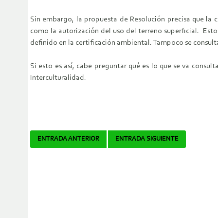
Sin embargo, la propuesta de Resolución precisa que la c
como la autorización del uso del terreno superficial. Est
definido en la certificación ambiental. Tampoco se consulta
Si esto es así, cabe preguntar qué es lo que se va consul
Interculturalidad.
Navegador
ENTRADA ANTERIOR
ENTRADA SIGUIENTE
de
artículos