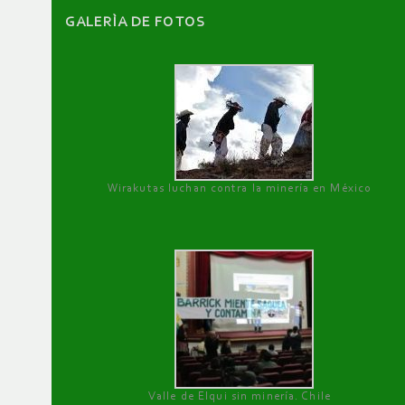
GALERÌA DE FOTOS
Wirakutas luchan contra la minería en México
Valle de Elqui sin minería. Chile