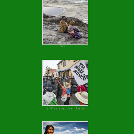
Perú
Tía María no va ! Perú