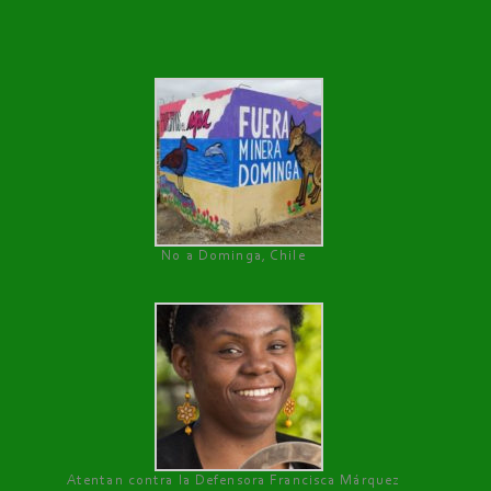
No a Dominga, Chile
Atentan contra la Defensora Francisca Márquez