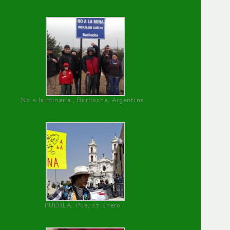
No a la minería , Bariloche, Argentina
PUEBLA, Pue, 27 Enero