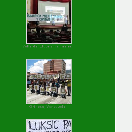
Valle del Elqui sin minería.
Orinoco, Venezuela