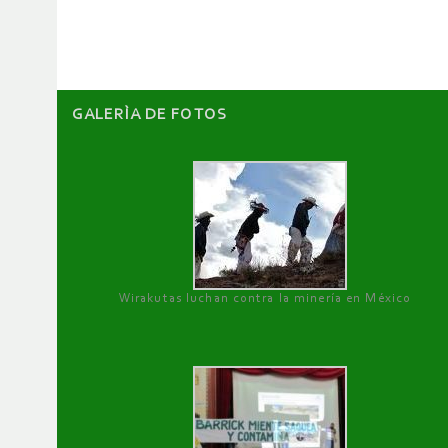
artículos
GALERÌA DE FOTOS
Wirakutas luchan contra la minería en México