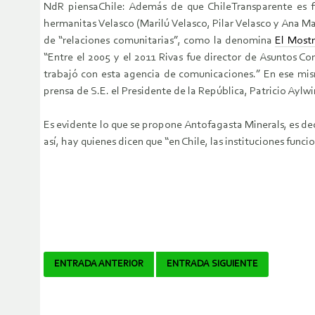
NdR piensaChile: Además de que ChileTransparente es f
hermanitas Velasco (Marilú Velasco, Pilar Velasco y Ana Ma
de “relaciones comunitarias”, como la denomina
El Most
“Entre el 2005 y el 2011 Rivas fue director de Asuntos Co
trabajó con esta agencia de comunicaciones.” En ese mis
prensa de S.E. el Presidente de la República, Patricio Aylwi
Es evidente lo que se propone Antofagasta Minerals, es dec
así, hay quienes dicen que “en Chile, las instituciones func
Navegador
ENTRADA ANTERIOR
ENTRADA SIGUIENTE
de