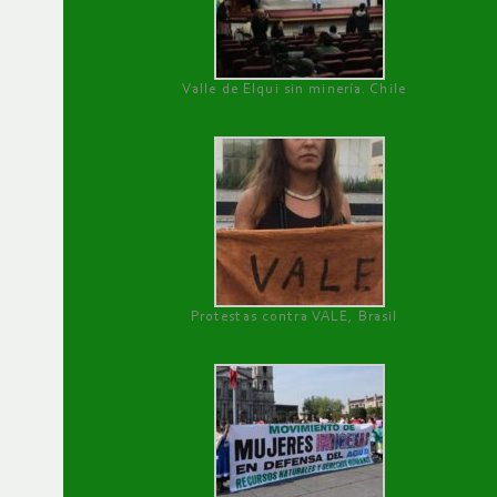
Valle de Elqui sin minería. Chile
Protestas contra VALE, Brasil