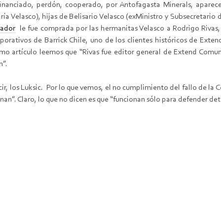
inanciado, perdón, cooperado, por Antofagasta Minerals, aparec
ría Velasco), hijas de Belisario Velasco (exMinistro y Subsecretario 
rador
le fue comprada por las hermanitas Velasco a Rodrigo Rivas,
rporativos de Barrick Chile, uno de los clientes históricos de Exten
mo artículo leemos que “Rivas fue editor general de Extend Comuni
n”.
ir, los Luksic. Por lo que vemos, el no cumplimiento del fallo de la
ionan”. Claro, lo que no dicen es que “funcionan sólo para defender de