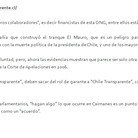
rente.cl/
bros colaboradores“, es decir financistas de esta ONG, entre ellos e
ñía que construyó el tranque El Mauro, que es un peligro pa
con la muerte política de la presidenta de Chile, y uno de los mayore
ntad, pero, ahora las evidencias muestran que parece ser solo otra tá
de la Corte de Apelaciones en 2006.
ansparente”, deben sacar del rol de garante a “Chile Transparente”, 
parlamentarios, “hagan algo” lo que ocurre en Caimanes es un punto d
o como un “acuerdo”.