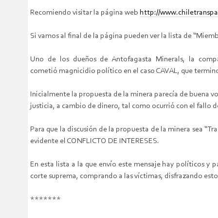
Recomiendo visitar la página web
http://www.chiletranspa
Si vamos al final de la página pueden ver la lista de “Miem
Uno de los dueños de Antofagasta Minerals, la compa
cometió magnicidio político en el caso CAVAL, que termino 
Inicialmente la propuesta de la minera parecía de buena volu
justicia, a cambio de dinero, tal como ocurrió con el fallo 
Para que la discusión de la propuesta de la minera sea “Tr
evidente el CONFLICTO DE INTERESES.
En esta lista a la que envío este mensaje hay políticos y 
corte suprema, comprando a las víctimas, disfrazando est
*******