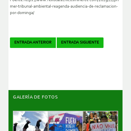
Fuente:https://www.revistatecnicosmineros.com/2019/11/pri
mer-tribunal-ambiental-reagenda-audiencia-de-reclamacion-
por-dominga/
Navegador
ENTRADA ANTERIOR
ENTRADA SIGUIENTE
de
artículos
GALERÌA DE FOTOS