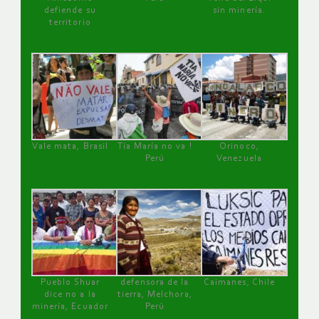
defiende su
sin minería.
territorio
Vale mata, Brasil
Tía María no va !
Orinoco,
Perú
Venezuela
Pueblo Shuar
defensora de la
Caimanes, Chile
dice no a la
tierra, Melchora,
minería, Ecuador
Perú