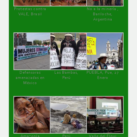
Protestas contra
No a la minería ,
VALE, Brasil
Bariloche,
Argentina
Defensoras
Las Bambas,
PUEBLA, Pue, 27
amenazadas en
Perú
Enero
México
Amazonía
Perú
Valle del Elqui