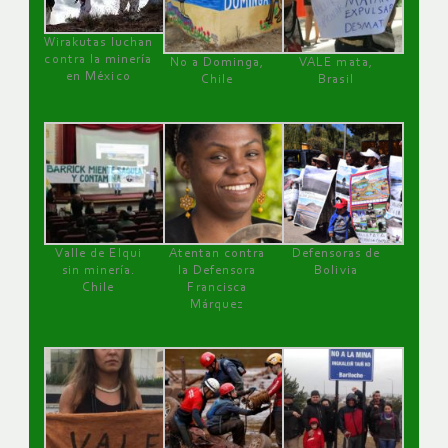
Wirakutas luchan
contra la minería
No a Dominga,
VALE mata,
en México
Chile
Brasil
Valle de Elqui
Atentan contra
Defensoras de
sin minería.
la Defensora
Bolivia
Chile
Francisca
Márquez