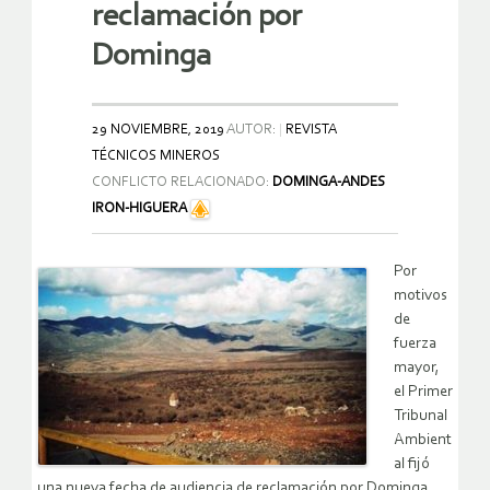
reclamación por
Dominga
29 NOVIEMBRE, 2019
AUTOR:
REVISTA
TÉCNICOS MINEROS
CONFLICTO RELACIONADO:
DOMINGA-ANDES
IRON-HIGUERA
Por
motivos
de
fuerza
mayor,
el Primer
Tribunal
Ambient
al fijó
una nueva fecha de audiencia de reclamación por Dominga.