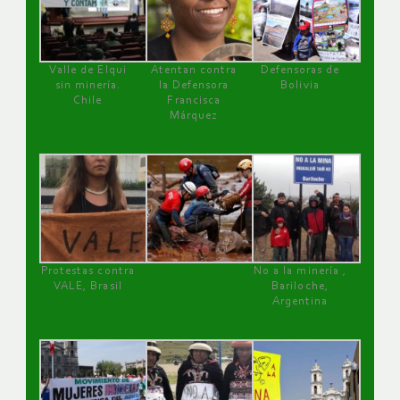
Valle de Elqui
Atentan contra
Defensoras de
sin minería.
la Defensora
Bolivia
Chile
Francisca
Márquez
Protestas contra
No a la minería ,
VALE, Brasil
Bariloche,
Argentina