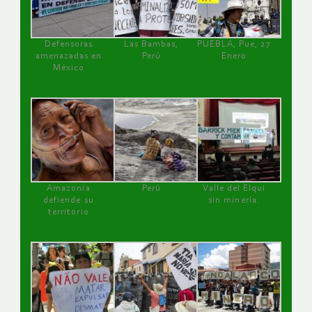
Defensoras
Las Bambas,
PUEBLA, Pue, 27
amenazadas en
Perú
Enero
México
Amazonía
Perú
Valle del Elqui
defiende su
sin minería.
territorio