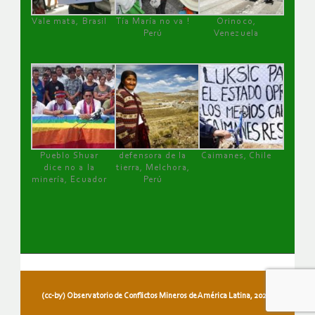
Vale mata, Brasil
Tía María no va !
Orinoco,
Perú
Venezuela
Pueblo Shuar
defensora de la
Caimanes, Chile
dice no a la
tierra, Melchora,
minería, Ecuador
Perú
(cc-by) Observatorio de Conflictos Mineros de América Latina, 2026