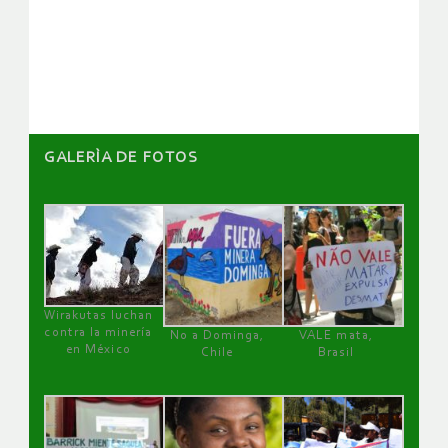
de
artículos
GALERÌA DE FOTOS
Wirakutas luchan
contra la minería
No a Dominga,
VALE mata,
en México
Chile
Brasil