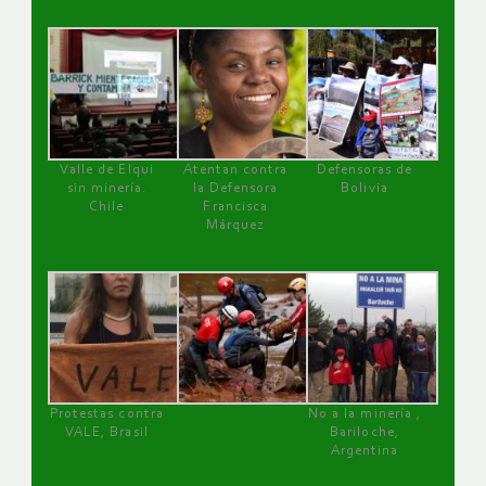
Valle de Elqui
Atentan contra
Defensoras de
sin minería.
la Defensora
Bolivia
Chile
Francisca
Márquez
Protestas contra
No a la minería ,
VALE, Brasil
Bariloche,
Argentina