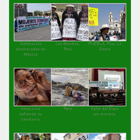
Defensoras
Las Bambas,
PUEBLA, Pue, 27
amenazadas en
Perú
Enero
México
Amazonía
Perú
Valle del Elqui
defiende su
sin minería.
territorio