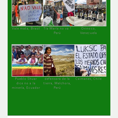
Vale mata, Brasil
Tía María no va !
Orinoco,
Perú
Venezuela
Pueblo Shuar
defensora de la
Caimanes, Chile
dice no a la
tierra, Melchora,
minería, Ecuador
Perú