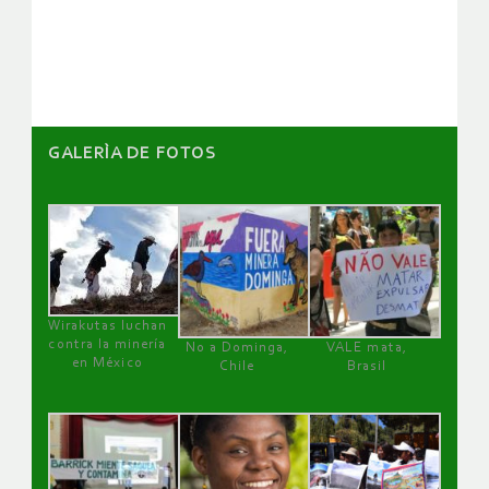
de
artículos
GALERÌA DE FOTOS
Wirakutas luchan
contra la minería
No a Dominga,
VALE mata,
en México
Chile
Brasil