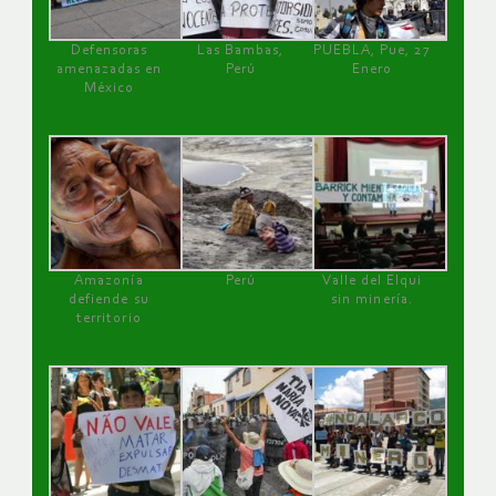
Defensoras
Las Bambas,
PUEBLA, Pue, 27
amenazadas en
Perú
Enero
México
Amazonía
Perú
Valle del Elqui
defiende su
sin minería.
territorio