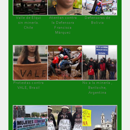
Valle de Elqui
Atentan contra
Defensoras de
sin minería.
la Defensora
Bolivia
Chile
Francisca
Márquez
Protestas contra
No a la minería ,
VALE, Brasil
Bariloche,
Argentina