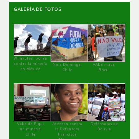
GALERÌA DE FOTOS
Wirakutas luchan
contra la minería
No a Dominga,
VALE mata,
en México
Chile
Brasil
Valle de Elqui
Atentan contra
Defensoras de
sin minería.
la Defensora
Bolivia
Chile
Francisca