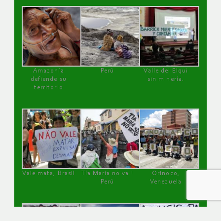
Amazonía
Perú
Valle del Elqui
defiende su
sin minería.
territorio
Vale mata, Brasil
Tía María no va !
Orinoco,
Perú
Venezuela