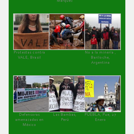
Márquez
Protestas contra
No a la minería ,
VALE, Brasil
Bariloche,
Argentina
Defensoras
Las Bambas,
PUEBLA, Pue, 27
amenazadas en
Perú
Enero
México