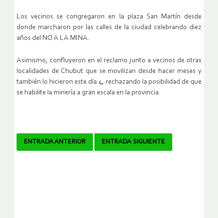
Los vecinos se congregaron en la plaza San Martín desde
donde marcharon por las calles de la ciudad celebrando diez
años del NO A LA MINA.
Asimismo, confluyeron en el reclamo junto a vecinos de otras
localidades de Chubut que se movilizan desde hacer meses y
también lo hicieron este día 4, rechazando la posibilidad de que
se habilite la minería a gran escala en la provincia.
Navegador
ENTRADA ANTERIOR
ENTRADA SIGUIENTE
de
artículos