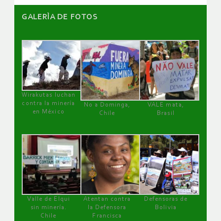
GALERÌA DE FOTOS
Wirakutas luchan
contra la minería
No a Dominga,
VALE mata,
en México
Chile
Brasil
Valle de Elqui
Atentan contra
Defensoras de
sin minería.
la Defensora
Bolivia
Chile
Francisca