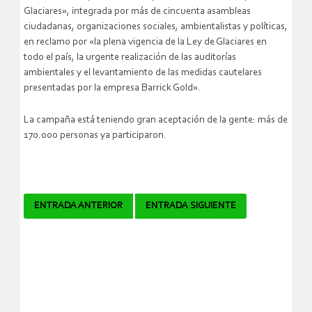
Glaciares», integrada por más de cincuenta asambleas
ciudadanas, organizaciones sociales, ambientalistas y políticas,
en reclamo por «la plena vigencia de la Ley de Glaciares en
todo el país, la urgente realización de las auditorías
ambientales y el levantamiento de las medidas cautelares
presentadas por la empresa Barrick Gold».
La campaña está teniendo gran aceptación de la gente: más de
170.000 personas ya participaron.
Navegador
ENTRADA ANTERIOR
ENTRADA SIGUIENTE
de
artículos