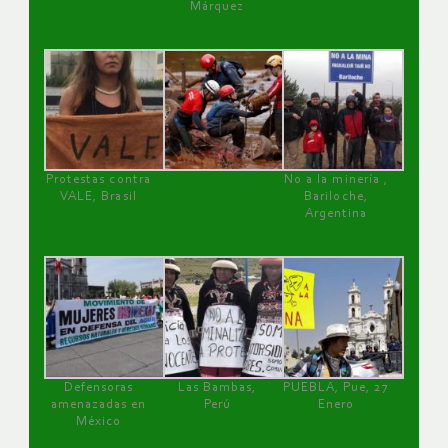
Márquez
Protestas contra
No a la minería ,
VALE, Brasil
Bariloche,
Argentina
Defensoras
Las Bambas,
PUEBLA, Pue, 27
amenazadas en
Perú
Enero
México