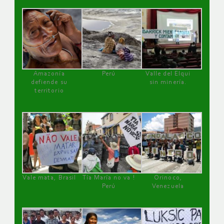
Amazonía
Perú
Valle del Elqui
defiende su
sin minería.
territorio
Vale mata, Brasil
Tía María no va !
Orinoco,
Perú
Venezuela