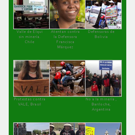
Valle de Elqui
Atentan contra
Defensoras de
sin minería.
la Defensora
Bolivia
Chile
Francisca
Márquez
Protestas contra
No a la minería ,
VALE, Brasil
Bariloche,
Argentina