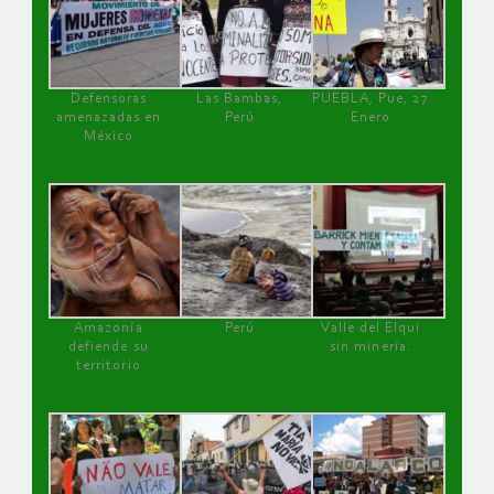
Defensoras
Las Bambas,
PUEBLA, Pue, 27
amenazadas en
Perú
Enero
México
Amazonía
Perú
Valle del Elqui
defiende su
sin minería.
territorio