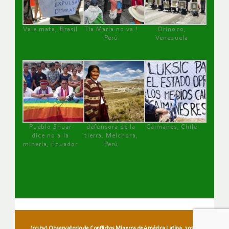
Vale mata, Brasil
Tía María no va !
Orinoco,
Perú
Venezuela
Pueblo Shuar
defensora de la
Caimanes, Chile
dice no a la
tierra, Melchora,
minería, Ecuador
Perú
(cc-by) Observatorio de Conflictos Mineros de América Latina, 2026