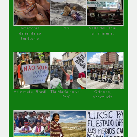
Amazonía
Perú
Valle del Elqui
defiende su
sin minería.
territorio
Vale mata, Brasil
Tía María no va !
Orinoco,
Perú
Venezuela