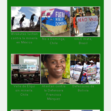
Wirakutas luchan
contra la minería
No a Dominga,
VALE mata,
en México
Chile
Brasil
Valle de Elqui
Atentan contra
Defensoras de
sin minería.
la Defensora
Bolivia
Chile
Francisca
Márquez