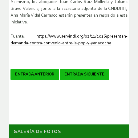
Asimismo, los abogados Juan Carlos Ruiz Molleda y Juliana
Bravo Valencia, junto a la secretaria adjunta de la CNDDHH,
Ana María Vidal Carrasco estarán presentes en respaldo a esta
iniciativa.
Fuente:
https://www.servindi.org/02/11/2016/presentan-
demanda-contra-convenio-entre-la-pnp-y-yanacocha
Navegador
ENTRADA ANTERIOR
ENTRADA SIGUIENTE
de
artículos
GALERÌA DE FOTOS