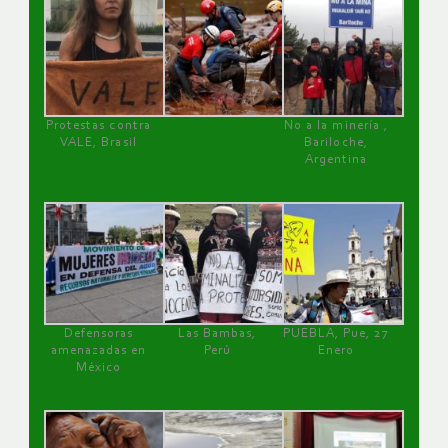
Protestas contra
No a la minería ,
VALE, Brasil
Bariloche,
Argentina
Defensoras
Las Bambas,
PUEBLA, Pue, 27
amenazadas en
Perú
Enero
México