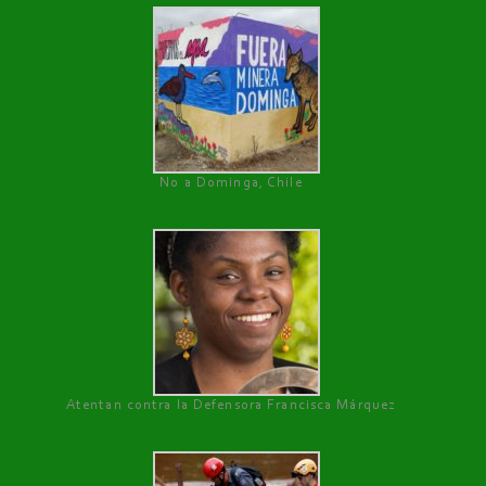
No a Dominga, Chile
Atentan contra la Defensora Francisca Márquez