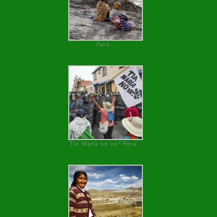
Perú
Tía María no va ! Perú