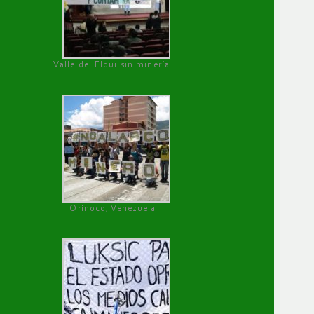
Valle del Elqui sin minería.
Orinoco, Venezuela