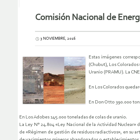
Comisión Nacional de Energ
3 NOVIEMBRE, 2016
Estas imágenes corresp
(Chubut), Los Colorados 
Uranio (PRAMU). La CNEA 
En Los Colorados quedaro
En Don Otto 390.000 tone
En Los Adobes 145.000 toneladas de colas de uranio.
La Ley N° 24.804 «Ley Nacional de la Actividad Nuclear» de
de «Régimen de gestión de residuos radiactivos», en su art
de yacimientos mineros abandonados o establecimientos fabr