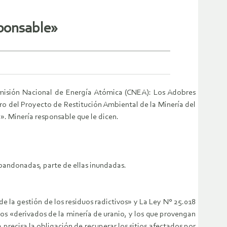
sponsable»
misión Nacional de Energía Atómica (CNEA): Los Adobres
tro del Proyecto de Restitución Ambiental de la Minería del
. Minería responsable que le dicen.
abandonadas, parte de ellas inundadas.
e la gestión de los residuos radictivos» y La Ley N° 25.018
uos «derivados de la minería de uranio, y los que provengan
precisa la obligación de recuperar los sitios afectados por