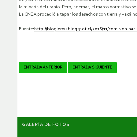
la minería del uranio. Pero, ademas, el marco normativo se
La CNEA procedió a tapar los desechos con tierra y «acá n
Fuente:
http://bloglemu.blogspot.cl/2016/11/comision-nac
Navegador
ENTRADA ANTERIOR
ENTRADA SIGUIENTE
de
artículos
GALERÌA DE FOTOS