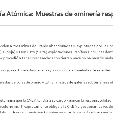
ía Atómica: Muestras de «minería re
onden a tres minas de uranio abandonadas y explotadas por la Co
(La Rioja) y Don Otto (Salta) explotaciones uraníferas incluidas den
procedió a tapar los desechos con tierra y «acá no ha pasado nada»
n 135.000 toneladas de colas y 1.000.000 de toneladas de estériles.
ladas de colas de uranio y 18.325 metros de galerías subterráneas 
termina que la CNEA tendrá a su cargo «ejercer la responsabilidad d
ículo 10 inc. J) expresamente obliga a la CNEA a gestionar los resid
iles fuera de servicio»; también en su artículo 11, la misma norma 