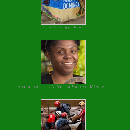
No a Dominga, Chile
Atentan contra la Defensora Francisca Márquez