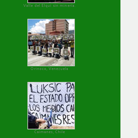
Valle del Elqui sin minería.
Orinoco, Venezuela
Caimanes, Chile