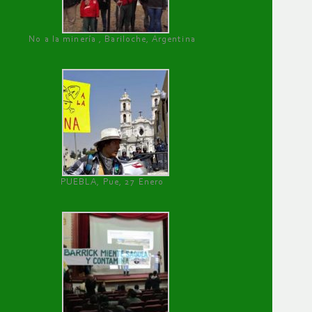
No a la minería , Bariloche, Argentina
PUEBLA, Pue, 27 Enero