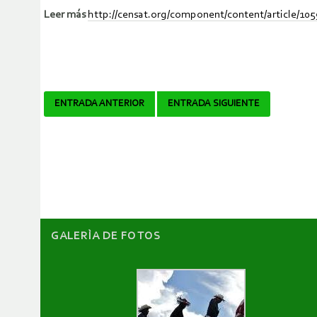
Leer más
http://censat.org/component/content/article/10
Navegador
ENTRADA ANTERIOR
ENTRADA SIGUIENTE
de
artículos
GALERÌA DE FOTOS