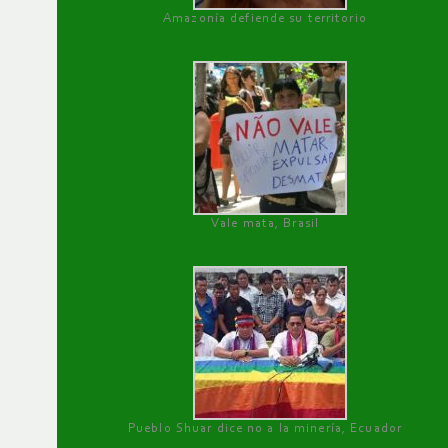
Amazonía defiende su territorio
Vale mata, Brasil
Pueblo Shuar dice no a la minería, Ecuador