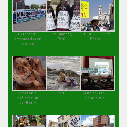
Defensoras
Las Bambas,
PUEBLA, Pue, 27
amenazadas en
Perú
Enero
México
Amazonía
Perú
Valle del Elqui
defiende su
sin minería.
territorio