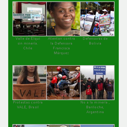
Valle de Elqui
Atentan contra
Defensoras de
sin minería.
la Defensora
Bolivia
Chile
Francisca
Márquez
Protestas contra
No a la minería ,
VALE, Brasil
Bariloche,
Argentina