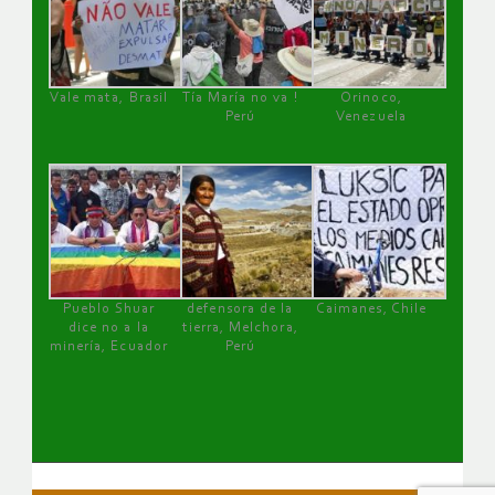
Vale mata, Brasil
Tía María no va !
Orinoco,
Perú
Venezuela
Pueblo Shuar
defensora de la
Caimanes, Chile
dice no a la
tierra, Melchora,
minería, Ecuador
Perú