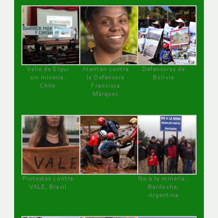
Valle de Elqui
Atentan contra
Defensoras de
sin minería.
la Defensora
Bolivia
Chile
Francisca
Márquez
Protestas contra
No a la minería ,
VALE, Brasil
Bariloche,
Argentina