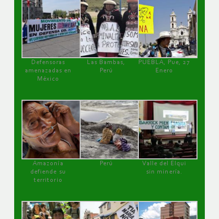
Defensoras
Las Bambas,
PUEBLA, Pue, 27
amenazadas en
Perú
Enero
México
Amazonía
Perú
Valle del Elqui
defiende su
sin minería.
territorio