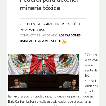
minería tóxica
20 SEPTIEMBRE, 2018
AUTOR:
REDACCIÓN EL
INFORMANTE BCS.
CONFLICTO RELACIONADO:
LOS CARDONES-
BAJA CALIFORNIA-VISTA GOLD
“Conozc
o de viva
voz el
sentir de
los
sudcalif
ornianos
, me lo
han expresado los ciudadanos, no debemos permitir que en
Baja California Sur
se realicen actividades que afecten a las