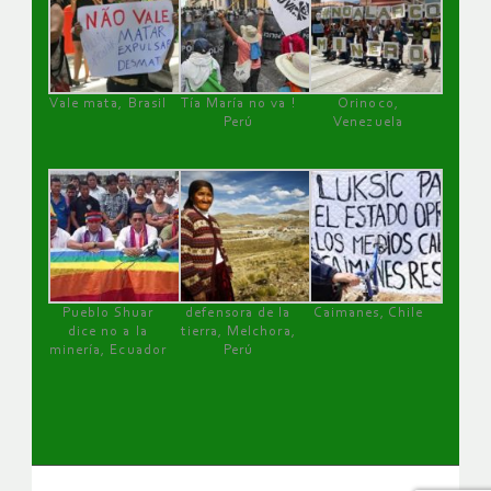
Vale mata, Brasil
Tía María no va !
Orinoco,
Perú
Venezuela
Pueblo Shuar
defensora de la
Caimanes, Chile
dice no a la
tierra, Melchora,
minería, Ecuador
Perú