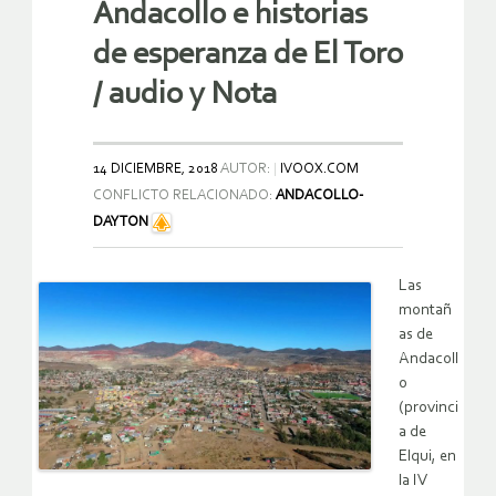
Andacollo e historias
de esperanza de El Toro
/ audio y Nota
14 DICIEMBRE, 2018
AUTOR:
IVOOX.COM
CONFLICTO RELACIONADO:
ANDACOLLO-
DAYTON
Las
montañ
as de
Andacoll
o
(provinci
a de
Elqui, en
la IV