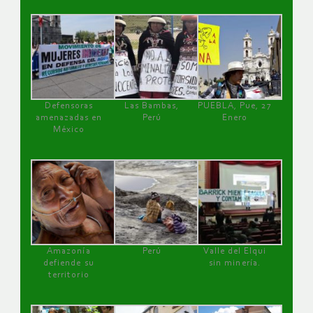
Defensoras
Las Bambas,
PUEBLA, Pue, 27
amenazadas en
Perú
Enero
México
Amazonía
Perú
Valle del Elqui
defiende su
sin minería.
territorio