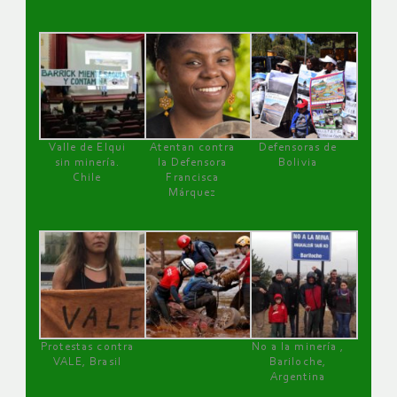
Valle de Elqui
Atentan contra
Defensoras de
sin minería.
la Defensora
Bolivia
Chile
Francisca
Márquez
Protestas contra
No a la minería ,
VALE, Brasil
Bariloche,
Argentina