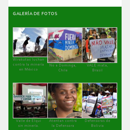
GALERÌA DE FOTOS
Wirakutas luchan
contra la minería
No a Dominga,
VALE mata,
en México
Chile
Brasil
Valle de Elqui
Atentan contra
Defensoras de
sin minería.
la Defensora
Bolivia