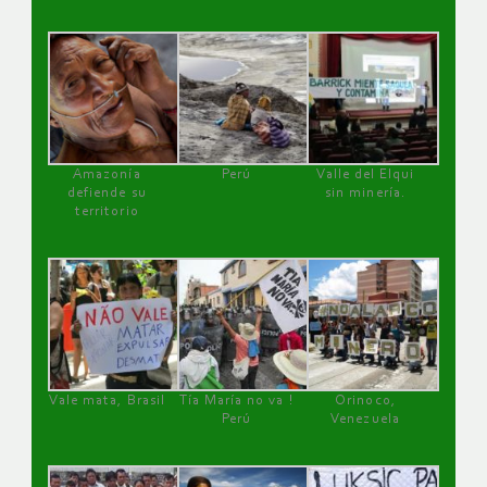
Amazonía
Perú
Valle del Elqui
defiende su
sin minería.
territorio
Vale mata, Brasil
Tía María no va !
Orinoco,
Perú
Venezuela