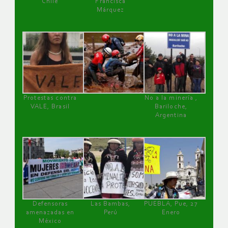
Chile
Francisca
Márquez
Protestas contra
No a la minería ,
VALE, Brasil
Bariloche,
Argentina
Defensoras
Las Bambas,
PUEBLA, Pue, 27
amenazadas en
Perú
Enero
México