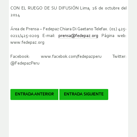
CON EL RUEGO DE SU DIFUSIÓN Lima, 16 de octubre del
2014
Área de Prensa – Fedepaz Chiara Di Gaetano Telefax. (01) 425-
0211/425-0209 E-mail:
prensa@fedepaz.org
Página web:
www.fedepaz.org
Facebook: www.facebok.com/fedepazperu Twitter:
@FedepazPeru
Navegador
ENTRADA ANTERIOR
ENTRADA SIGUIENTE
de
artículos