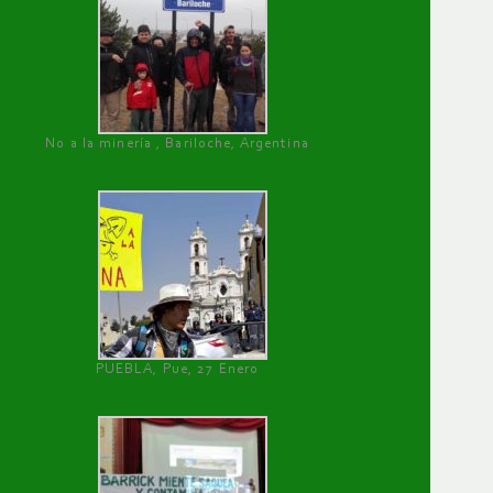
No a la minería , Bariloche, Argentina
PUEBLA, Pue, 27 Enero