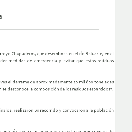
a
 arroyo Chupaderos, que desemboca en el río Baluarte, en el
nder medidas de emergencia y evitar que estos residuos
jueves el derrame de aproximadamente 10 mil 800 toneladas
ún se desconoce la composición de los residuos esparcidos»,
Sinaloa, realizaron un recorrido y convocaron a la población
s contenía y que eran operados por esta empresa minera. El