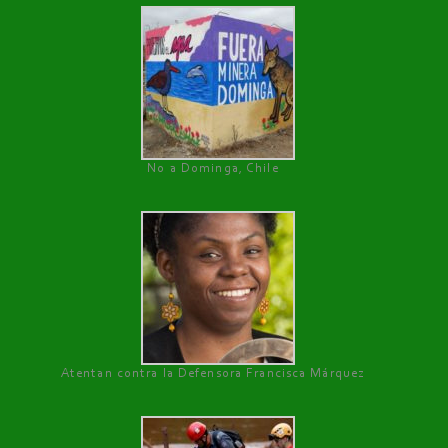
No a Dominga, Chile
Atentan contra la Defensora Francisca Márquez