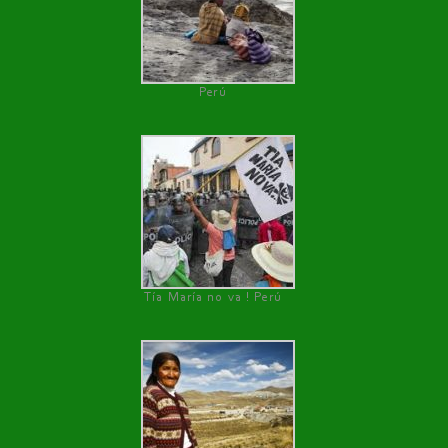
Perú
Tía María no va ! Perú