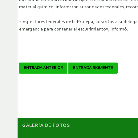
material químico, informaron autoridades federales, recorr
«Inspectores federales de la Profepa, adscritos a la delega
emergencia para contener el escurrimiento», informó.
Navegador
ENTRADA ANTERIOR
ENTRADA SIGUIENTE
de
artículos
GALERÌA DE FOTOS