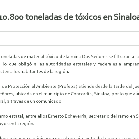
10.800 toneladas de tóxicos en Sinalo
toneladas de material tóxico de la mina Dos Señores se filtraron al
, lo que obligó a las autoridades estatales y federales a empre
ten a los habitantes de la región.
l de Protección al Ambiente (Profepa) atiende desde la tarde del 
Señores, ubicada en el municipio de Concordia, Sinaloa, por lo que a
ral, a través de un comunicado.
rno estatal, entre ellos Ernesto Echeverría, secretario del ramo en 
oyos en la región.
iduos mineros se originaron por el rompimiento de la represa que lo