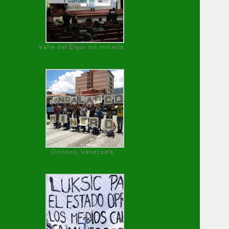
Valle del Elqui sin minería.
Orinoco, Venezuela