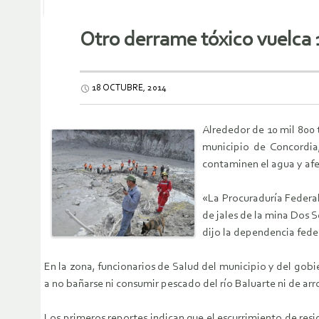
Otro derrame tóxico vuelca 
18 OCTUBRE, 2014
Alrededor de 10 mil 800 
municipio de Concordia
contaminen el agua y afec
«La Procuraduría Federa
de jales de la mina Dos 
dijo la dependencia fede
En la zona, funcionarios de Salud del municipio y del gobie
a no bañarse ni consumir pescado del río Baluarte ni de arr
Los primeros reportes indican que el escurrimiento de res