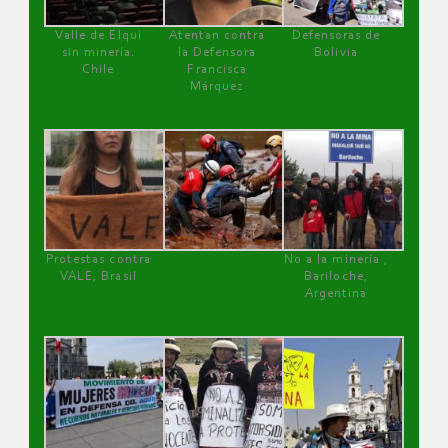
Valle de Elqui
Atentan contra
Defensoras de
sin minería.
la Defensora
Bolivia
Chile
Francisca
Márquez
Protestas contra
No a la minería ,
VALE, Brasil
Bariloche,
Argentina