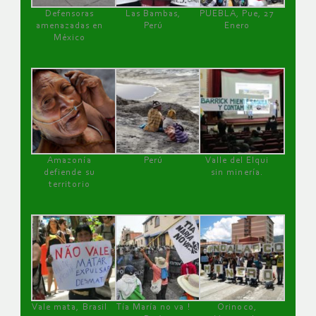
Defensoras
Las Bambas,
PUEBLA, Pue, 27
amenazadas en
Perú
Enero
México
Amazonía
Perú
Valle del Elqui
defiende su
sin minería.
territorio
Vale mata, Brasil
Tía María no va !
Orinoco,