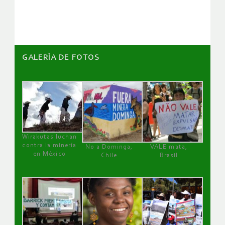
artículos
GALERÌA DE FOTOS
Wirakutas luchan
contra la minería
No a Dominga,
VALE mata,
en México
Chile
Brasil