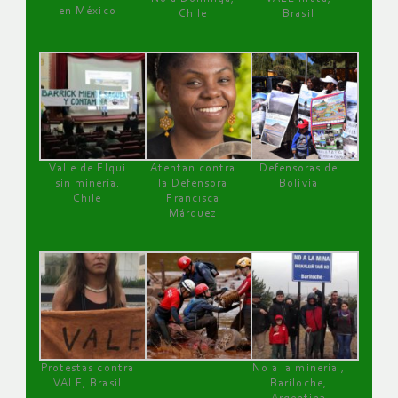
en México
Chile
Brasil
Valle de Elqui
Atentan contra
Defensoras de
sin minería.
la Defensora
Bolivia
Chile
Francisca
Márquez
Protestas contra
No a la minería ,
VALE, Brasil
Bariloche,