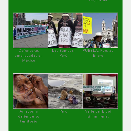
Argentina
Defensoras
Las Bambas,
PUEBLA, Pue, 27
amenazadas en
Perú
Enero
México
Amazonía
Perú
Valle del Elqui
defiende su
sin minería.
territorio