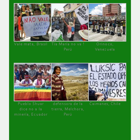
Vale mata, Brasil
Tía María no va !
Orinoco,
Perú
Venezuela
Pueblo Shuar
defensora de la
Caimanes, Chile
dice no a la
tierra, Melchora,
minería, Ecuador
Perú