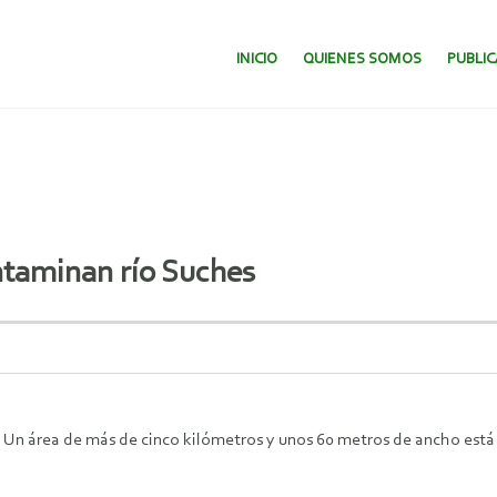
SALTAR AL CONTENIDO.
INICIO
QUIENES SOMOS
PUBLI
ntaminan río Suches
». Un área de más de cinco kilómetros y unos 60 metros de ancho est