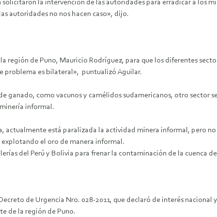
solicitaron la intervención de las autoridades para erradicar a los m
as autoridades no nos hacen caso», dijo.
la región de Puno, Mauricio Rodríguez, para que los diferentes secto
este problema es bilateral», puntualizó Aguilar.
 de ganado, como vacunos y camélidos sudamericanos, otro sector se 
minería informal.
a, actualmente está paralizada la actividad minera informal, pero no
r explotando el oro de manera informal.
llerías del Perú y Bolivia para frenar la contaminación de la cuenca de
Decreto de Urgencia Nro. 028-2011, que declaró de interés nacional y
te de la región de Puno.