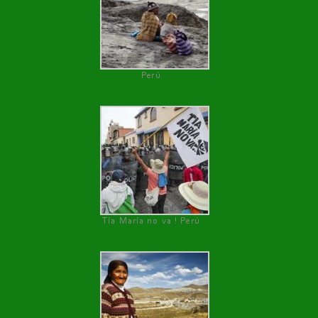
Perú
Tía María no va ! Perú