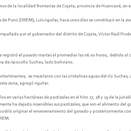
s de la localidad fronteriza de Cojata, provincia de Huancané, en el
nas de Puno (DREM), Luis Aguilar, hace unos días se constituyó en la 
acompañado por el gobernador del distrito de Cojata, Víctor Raúl Prud
se registró el pasado martes al promediar las 06.00 horas, debido a
na de Apocollo Suches, lado boliviano.
aminantes, se mezclaron con las cristalinas aguas del río Suches, un
esta zona, agregó Aguilar.
s en varias hectáreas de pastizales en el hito 17, 18 y 19 de la jurisd
ente ha dejado inservibles sus pastizales, que son el alimento del 
 podría originar el envenenamiento del ganado y posteriormente const
 DREM.