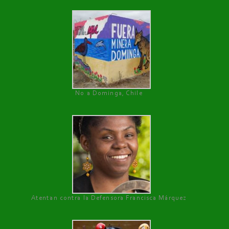
No a Dominga, Chile
Atentan contra la Defensora Francisca Márquez