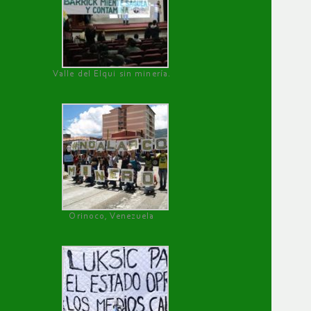
Valle del Elqui sin minería.
Orinoco, Venezuela