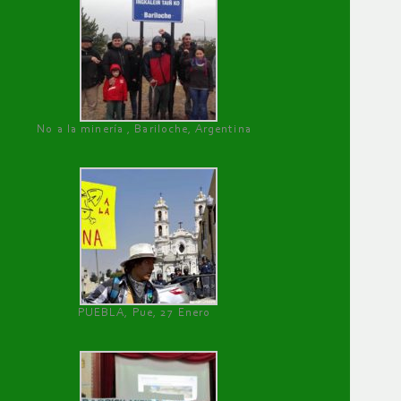
No a la minería , Bariloche, Argentina
PUEBLA, Pue, 27 Enero