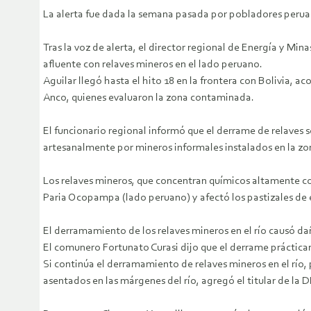
La alerta fue dada la semana pasada por pobladores peruano
Tras la voz de alerta, el director regional de Energía y Mi
afluente con relaves mineros en el lado peruano.
Aguilar llegó hasta el hito 18 en la frontera con Bolivia, 
Anco, quienes evaluaron la zona contaminada.
El funcionario regional informó que el derrame de relaves 
artesanalmente por mineros informales instalados en la zo
Los relaves mineros, que concentran químicos altamente cont
Paria Ocopampa (lado peruano) y afectó los pastizales de 
El derramamiento de los relaves mineros en el río causó daño
El comunero Fortunato Curasi dijo que el derrame prácticam
Si continúa el derramamiento de relaves mineros en el río,
asentados en las márgenes del río, agregó el titular de la