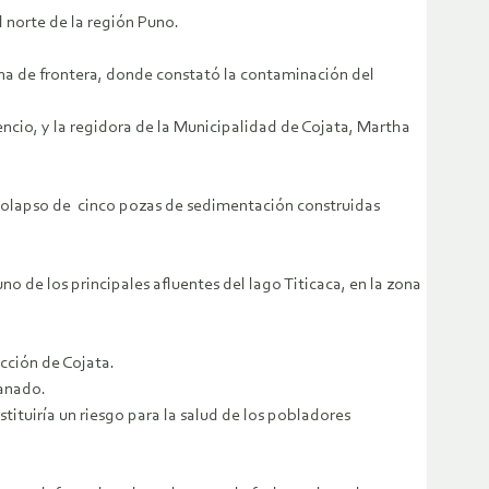
 norte de la región Puno.
zona de frontera, donde constató la contaminación del
encio, y la regidora de la Municipalidad de Cojata, Martha
l colapso de cinco pozas de sedimentación construidas
o de los principales afluentes del lago Titicaca, en la zona
icción de Cojata.
ganado.
ituiría un riesgo para la salud de los pobladores