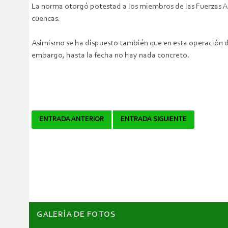
La norma otorgó potestad a los miembros de las Fuerzas Ar
cuencas.
Asimismo se ha dispuesto también que en esta operación de
embargo, hasta la fecha no hay nada concreto.
Navegador
ENTRADA ANTERIOR
ENTRADA SIGUIENTE
de
artículos
GALERÌA DE FOTOS