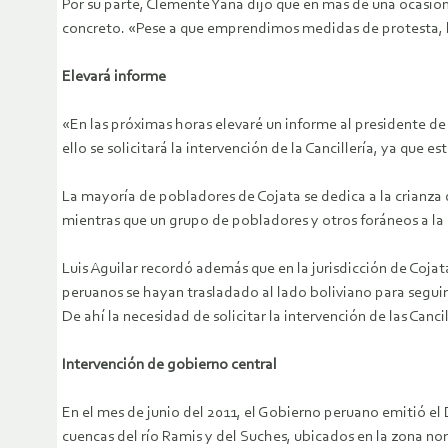
Por su parte, Clemente Yana dijo que en más de una ocasión 
concreto. «Pese a que emprendimos medidas de protesta, l
Elevará informe
«En las próximas horas elevaré un informe al presidente de 
ello se solicitará la intervención de la Cancillería, ya que 
La mayoría de pobladores de Cojata se dedica a la crianza
mientras que un grupo de pobladores y otros foráneos a la 
Luis Aguilar recordó además que en la jurisdicción de Cojat
peruanos se hayan trasladado al lado boliviano para segui
De ahí la necesidad de solicitar la intervención de las Canci
Intervención de gobierno central
En el mes de junio del 2011, el Gobierno peruano emitió el 
cuencas del río Ramis y del Suches, ubicados en la zona nor