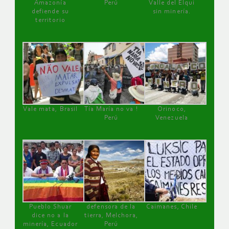
Amazonía
Perú
Valle del Elqui
defiende su
sin minería.
territorio
Vale mata, Brasil
Tía María no va !
Orinoco,
Perú
Venezuela
Pueblo Shuar
defensora de la
Caimanes, Chile
dice no a la
tierra, Melchora,
minería, Ecuador
Perú