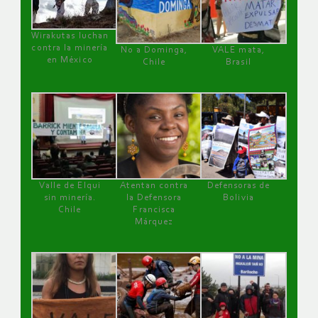
Wirakutas luchan
contra la minería
No a Dominga,
VALE mata,
en México
Chile
Brasil
Valle de Elqui
Atentan contra
Defensoras de
sin minería.
la Defensora
Bolivia
Chile
Francisca
Márquez