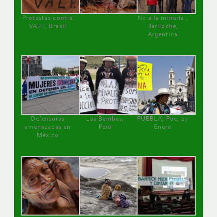
Protestas contra
No a la minería ,
VALE, Brasil
Bariloche,
Argentina
Defensoras
Las Bambas,
PUEBLA, Pue, 27
amenazadas en
Perú
Enero
México