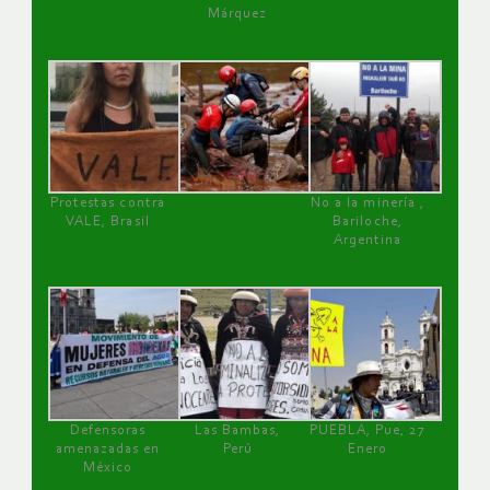
Márquez
Protestas contra
No a la minería ,
VALE, Brasil
Bariloche,
Argentina
Defensoras
Las Bambas,
PUEBLA, Pue, 27
amenazadas en
Perú
Enero
México