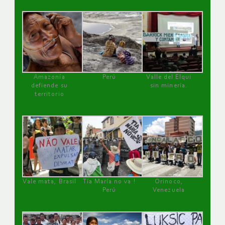
Amazonía
Perú
Valle del Elqui
defiende su
sin minería.
territorio
Vale mata, Brasil
Tía María no va !
Orinoco,
Perú
Venezuela