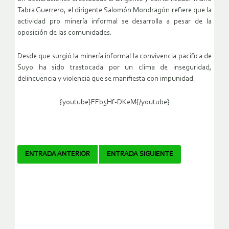
Tabra Guerrero, el dirigente Salomón Mondragón refiere que la
actividad pro minería informal se desarrolla a pesar de la
oposición de las comunidades.
Desde que surgió la minería informal la convivencia pacífica de
Suyo ha sido trastocada por un clima de inseguridad,
delincuencia y violencia que se manifiesta con impunidad.
{youtube}FFb5Hf-DKeM{/youtube}
Navegador
ENTRADA ANTERIOR
ENTRADA SIGUIENTE
de
artículos