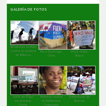
GALERÌA DE FOTOS
Wirakutas luchan
contra la minería
No a Dominga,
VALE mata,
en México
Chile
Brasil
Valle de Elqui
Atentan contra
Defensoras de
sin minería.
la Defensora
Bolivia
Chile
Francisca