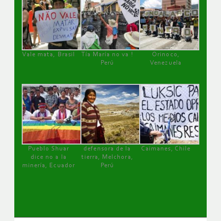
Vale mata, Brasil
Tía María no va !
Orinoco,
Perú
Venezuela
Pueblo Shuar
defensora de la
Caimanes, Chile
dice no a la
tierra, Melchora,
minería, Ecuador
Perú