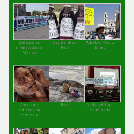
Defensoras
Las Bambas,
PUEBLA, Pue, 27
amenazadas en
Perú
Enero
México
Amazonía
Perú
Valle del Elqui
defiende su
sin minería.
territorio