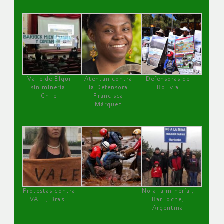
Valle de Elqui
Atentan contra
Defensoras de
sin minería.
la Defensora
Bolivia
Chile
Francisca
Márquez
Protestas contra
No a la minería ,
VALE, Brasil
Bariloche,
Argentina