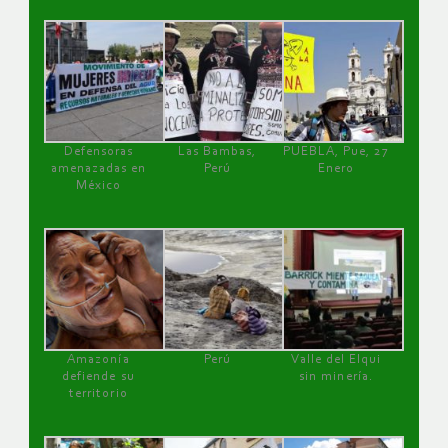
Defensoras
Las Bambas,
PUEBLA, Pue, 27
amenazadas en
Perú
Enero
México
Amazonía
Perú
Valle del Elqui
defiende su
sin minería.
territorio