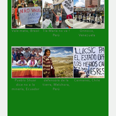
Vale mata, Brasil
Tía María no va !
Orinoco,
Perú
Venezuela
Pueblo Shuar
defensora de la
Caimanes, Chile
dice no a la
tierra, Melchora,
minería, Ecuador
Perú