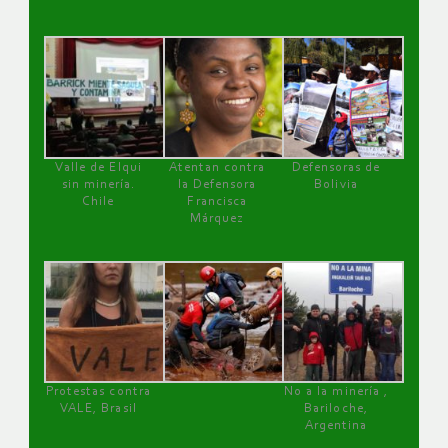
Valle de Elqui
Atentan contra
Defensoras de
sin minería.
la Defensora
Bolivia
Chile
Francisca
Márquez
Protestas contra
No a la minería ,
VALE, Brasil
Bariloche,
Argentina