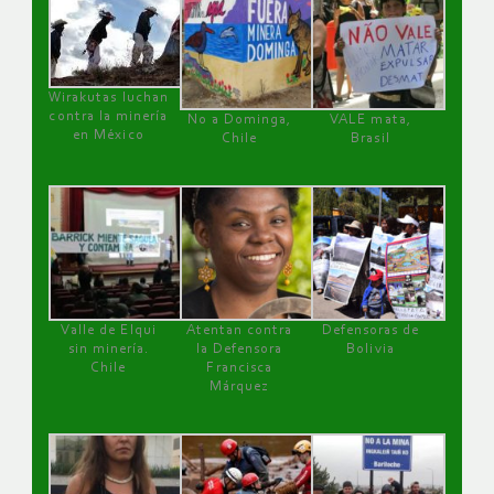
Wirakutas luchan
contra la minería
No a Dominga,
VALE mata,
en México
Chile
Brasil
Valle de Elqui
Atentan contra
Defensoras de
sin minería.
la Defensora
Bolivia
Chile
Francisca
Márquez