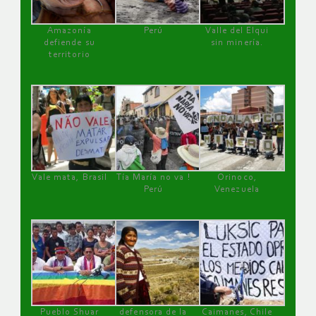
Amazonía
Perú
Valle del Elqui
defiende su
sin minería.
territorio
Vale mata, Brasil
Tía María no va !
Orinoco,
Perú
Venezuela
Pueblo Shuar
defensora de la
Caimanes, Chile