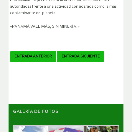
tina auxiliar- deja en evidencia la irresponsabilidad de las
autoridades frente a una actividad considerada como la más
contaminante del planeta.
«PANAMÁ VALE MÁS, SIN MINERÍA.»
Navegador
ENTRADA ANTERIOR
ENTRADA SIGUIENTE
de
artículos
GALERÌA DE FOTOS