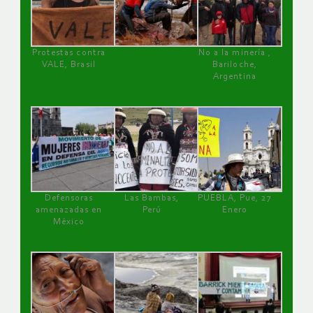
Protestas contra
No a la minería ,
VALE, Brasil
Bariloche,
Argentina
Defensoras
Las Bambas,
PUEBLA, Pue, 27
amenazadas en
Perú
Enero
México