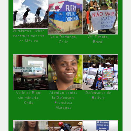
Wirakutas luchan
contra la minería
No a Dominga,
VALE mata,
en México
Chile
Brasil
Valle de Elqui
Atentan contra
Defensoras de
sin minería.
la Defensora
Bolivia
Chile
Francisca
Márquez