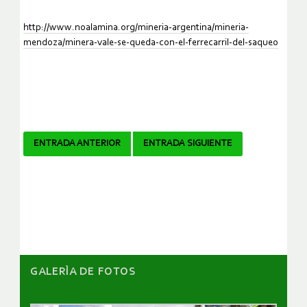
http://www.noalamina.org/mineria-argentina/mineria-
mendoza/minera-vale-se-queda-con-el-ferrecarril-del-saqueo
Navegador
ENTRADA ANTERIOR
ENTRADA SIGUIENTE
de
artículos
GALERÌA DE FOTOS