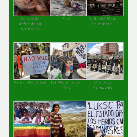
Amazonía
Perú
Valle del Elqui
defiende su
sin minería.
territorio
Vale mata, Brasil
Tía María no va !
Orinoco,
Perú
Venezuela