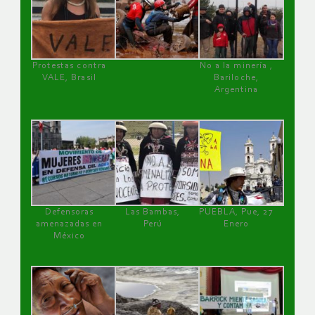
Protestas contra
No a la minería ,
VALE, Brasil
Bariloche,
Argentina
Defensoras
Las Bambas,
PUEBLA, Pue, 27
amenazadas en
Perú
Enero
México