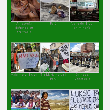
Amazonía
Perú
Valle del Elqui
defiende su
sin minería.
territorio
Vale mata, Brasil
Tía María no va !
Orinoco,
Perú
Venezuela