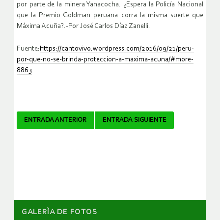
por parte de la minera Yanacocha. ¿Espera la Policía Nacional
que la Premio Goldman peruana corra la misma suerte que
Máxima Acuña?.-Por José Carlos Díaz Zanelli.
Fuente:
https://cantovivo.wordpress.com/2016/09/21/peru-
por-que-no-se-brinda-proteccion-a-maxima-acuna/#more-
8863
Navegador
ENTRADA ANTERIOR
ENTRADA SIGUIENTE
de
artículos
GALERÌA DE FOTOS