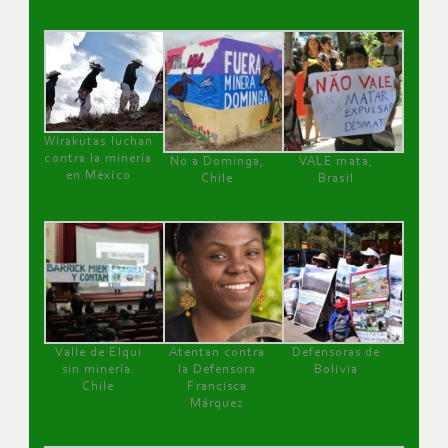
Wirakutas luchan
contra la minería
No a Dominga,
VALE mata,
en México
Chile
Brasil
Valle de Elqui
Atentan contra
Defensoras de
sin minería.
la Defensora
Bolivia
Chile
Francisca
Márquez