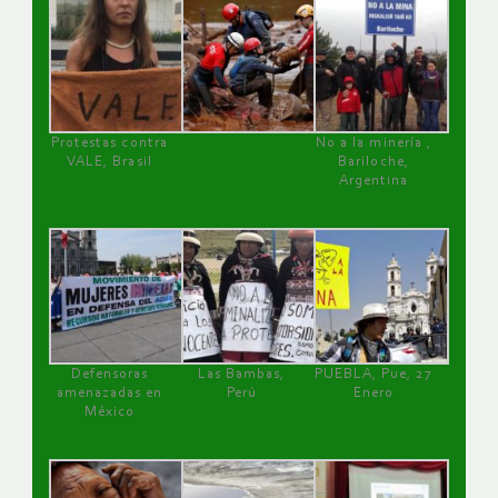
Protestas contra
No a la minería ,
VALE, Brasil
Bariloche,
Argentina
Defensoras
Las Bambas,
PUEBLA, Pue, 27
amenazadas en
Perú
Enero
México