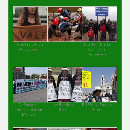
Protestas contra
No a la minería ,
VALE, Brasil
Bariloche,
Argentina
Defensoras
Las Bambas,
PUEBLA, Pue, 27
amenazadas en
Perú
Enero
México