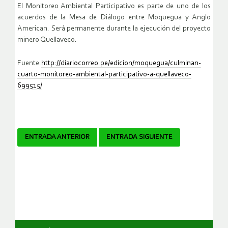
El Monitoreo Ambiental Participativo es parte de uno de los
acuerdos de la Mesa de Diálogo entre Moquegua y Anglo
American. Será permanente durante la ejecución del proyecto
minero Quellaveco.
Fuente:
http://diariocorreo.pe/edicion/moquegua/culminan-
cuarto-monitoreo-ambiental-participativo-a-quellaveco-
699515/
Navegador
ENTRADA ANTERIOR
ENTRADA SIGUIENTE
de
artículos