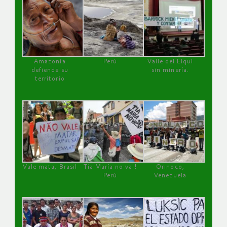
Amazonía
Perú
Valle del Elqui
defiende su
sin minería.
territorio
Vale mata, Brasil
Tía María no va !
Orinoco,
Perú
Venezuela