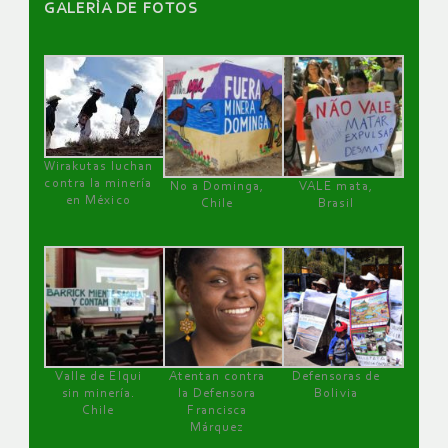
GALERÌA DE FOTOS
Wirakutas luchan
contra la minería
No a Dominga,
VALE mata,
en México
Chile
Brasil
Valle de Elqui
Atentan contra
Defensoras de
sin minería.
la Defensora
Bolivia
Chile
Francisca
Márquez