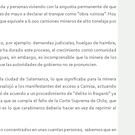
da y personas viviendo con la angustia permanente de que
 mes de mayo a declarar el tranque como “obra ruinosa”. Hoy
que equivale a 6.000 camiones mineros de alto tonelaje por
do, por ejemplo: demandas judiciales, huelgas de hambre,
que ha durado este proceso, el crecimiento como comunidad
guas, sin embargo, es incomprensible que la minera de los
que las autoridades de gobierno no se pronuncien.
la ciudad de Salamanca, lo que significaba para la minera
esalojó a los manifestantes del acceso a Camisa, actuando
uó de acuerdo a un procedimiento de “delito in fraganti” ya
 que se cumpla el fallo de la Corte Suprema de Chile, que
é es lo que carabineros debería hacer en vez de reprimir al
están concentrados en unas cuantas personas; sabemos que en