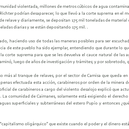
omunidad violentada, millones de metros cúbicos de agua contamina
e Richter podrían desaparecer, lo que llevó a la corte suprema en el
de relave y diariamente, se depositan 175 mil toneladas de material 
eladas diarias y se están depositando 175 mil. .
zado, haciendo uso de todas las maneras posibles para ser escucha
encia de este pueblo ha sido ejemplar, entendiendo que durante lo 
la corte suprema para que se les devuelva el cauce natural de las a
minó, luego de años de investigación y trámites; y por sobretodo, 
 más al tranque de relaves, por el sector de Camisa que queda en 
apenas efectuada esta acción, carabineros por orden de la minera d
oficial de carabineros a cargo del violento desalojo explicó que act
e. La comunidad de Caimanes, solamente está exigiendo el derecho a
as aguas superficiales y subterráneas del estero Pupío y entonces ¿qu
l “capitalismo oligárquico” que existe cuando el poder y el dinero 