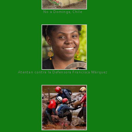
No a Dominga, Chile
Atentan contra la Defensora Francisca Márquez