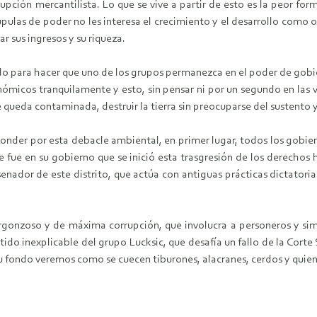
upción mercantilista. Lo que se vive a partir de esto es la peor for
úpulas de poder no les interesa el crecimiento y el desarrollo como
ar sus ingresos y su riqueza.
o para hacer que uno de los grupos permanezca en el poder de gobie
ómicos tranquilamente y esto, sin pensar ni por un segundo en las v
e queda contaminada, destruir la tierra sin preocuparse del sustento 
ponder por esta debacle ambiental, en primer lugar, todos los gobier
e fue en su gobierno que se inició esta trasgresión de los derecho
senador de este distrito, que actúa con antiguas prácticas dictatoria
rgonzoso y de máxima corrupción, que involucra a personeros y si
ido inexplicable del grupo Lucksic, que desafía un fallo de la Corte
u fondo veremos como se cuecen tiburones, alacranes, cerdos y quien