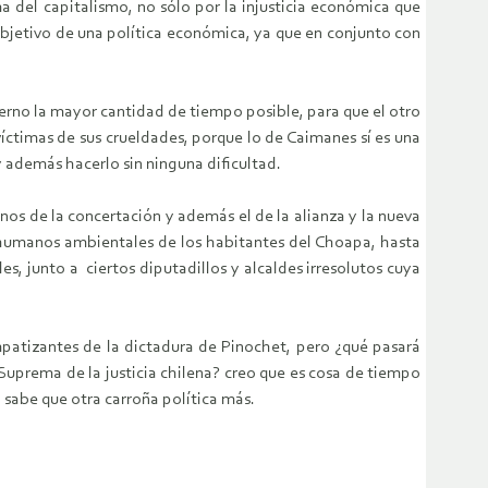
ma del capitalismo, no sólo por la injusticia económica que
 objetivo de una política económica, ya que en conjunto con
rno la mayor cantidad de tiempo posible, para que el otro
íctimas de sus crueldades, porque lo de Caimanes sí es una
y además hacerlo sin ninguna dificultad.
nos de la concertación y además el de la alianza y la nueva
s humanos ambientales de los habitantes del Choapa, hasta
les, junto a ciertos diputadillos y alcaldes irresolutos cuya
mpatizantes de la dictadura de Pinochet, pero ¿qué pasará
 Suprema de la justicia chilena? creo que es cosa de tiempo
 sabe que otra carroña política más.