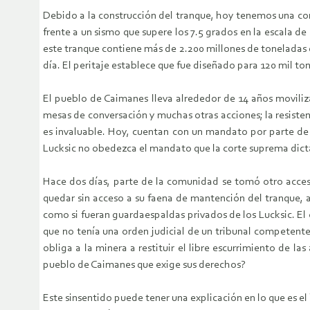
Debido a la construcción del tranque, hoy tenemos una c
frente a un sismo que supere los 7.5 grados en la escala d
este tranque contiene más de 2.200 millones de toneladas 
día. El peritaje establece que fue diseñado para 120 mil ton
El pueblo de Caimanes lleva alrededor de 14 años movili
mesas de conversación y muchas otras acciones; la resist
es invaluable. Hoy, cuentan con un mandato por parte de 
Lucksic no obedezca el mandato que la corte suprema dicta
Hace dos días, parte de la comunidad se tomó otro acceso
quedar sin acceso a su faena de mantención del tranque, 
como si fueran guardaespaldas privados de los Lucksic. El 
que no tenía una orden judicial de un tribunal competent
obliga a la minera a restituir el libre escurrimiento de l
pueblo de Caimanes que exige sus derechos?
Este sinsentido puede tener una explicación en lo que es e