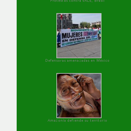
Protestas contra VALE, Brasil
Defensoras amenazadas en México
Amazonía defiende su territorio