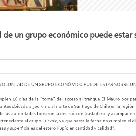
d de un grupo económico puede estar s
A VOLUNTAD DE UN GRUPO ECONÓMICO PUEDE ESTAR SOBRE UN
mplen 46 días de la “toma” del acceso al tranque El Mauro por p
antes ubicada a 300 Kms. al norte de Santiago de Chile en la regió
e las autoridades tomaron la decisión de trasladarse y acampar en l
teneciente al grupo Lucksic, ya que hasta la fecha no cumplen el d
eas y superficiales del estero Pupío en cantidad y calidad”.