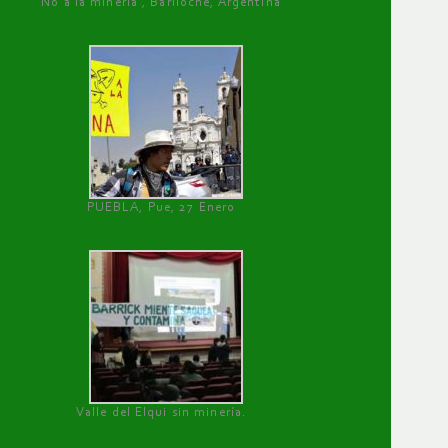
No a la minería , Bariloche, Argentina
PUEBLA, Pue, 27 Enero
Valle del Elqui sin minería.