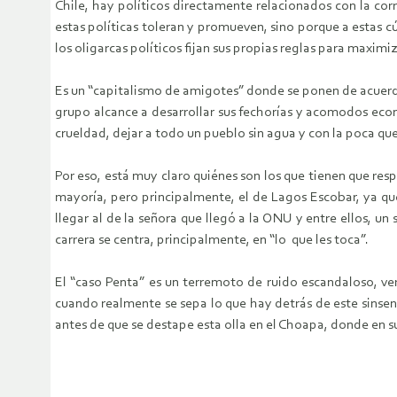
Chile, hay políticos directamente relacionados con la corr
estas políticas toleran y promueven, sino porque a estas c
los oligarcas políticos fijan sus propias reglas para maximiz
Es un “capitalismo de amigotes” donde se ponen de acuerd
grupo alcance a desarrollar sus fechorías y acomodos econ
crueldad, dejar a todo un pueblo sin agua y con la poca qu
Por eso, está muy claro quiénes son los que tienen que res
mayoría, pero principalmente, el de Lagos Escobar, ya qu
llegar al de la señora que llegó a la ONU y entre ellos, un 
carrera se centra, principalmente, en “lo que les toca”.
El “caso Penta” es un terremoto de ruido escandaloso, ve
cuando realmente se sepa lo que hay detrás de este sinsent
antes de que se destape esta olla en el Choapa, donde en s