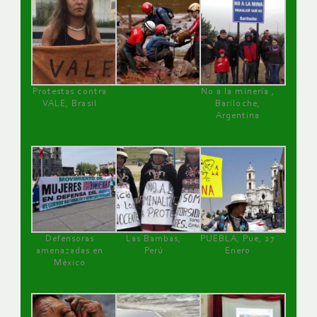
Protestas contra
No a la minería ,
VALE, Brasil
Bariloche,
Argentina
Defensoras
Las Bambas,
PUEBLA, Pue, 27
amenazadas en
Perú
Enero
México