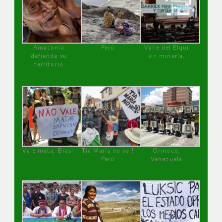
Amazonía
Perú
Valle del Elqui
defiende su
sin minería.
territorio
Vale mata, Brasil
Tía María no va !
Orinoco,
Perú
Venezuela