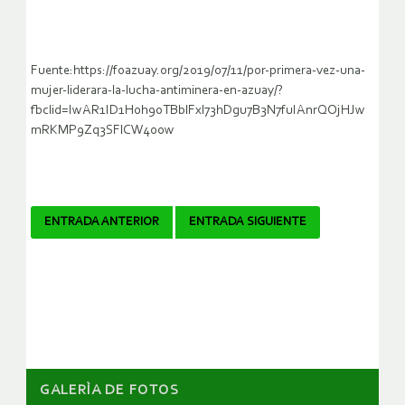
Fuente:https://foazuay.org/2019/07/11/por-primera-vez-una-
mujer-liderara-la-lucha-antiminera-en-azuay/?
fbclid=IwAR1ID1H0h9oTBblFxl73hDgu7B3N7fuIAnrQOjHJw
mRKMP9Zq3SFlCW400w
Navegador
ENTRADA ANTERIOR
ENTRADA SIGUIENTE
de
artículos
GALERÌA DE FOTOS