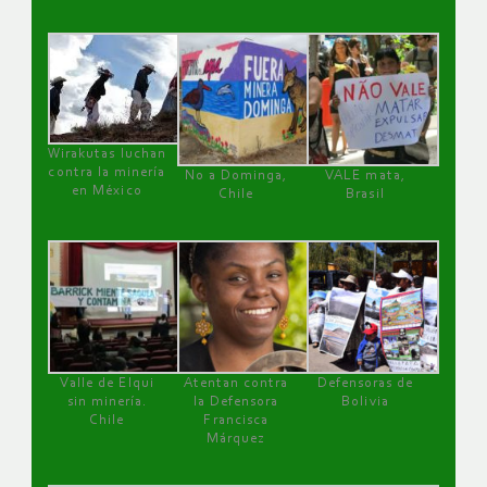
Wirakutas luchan
contra la minería
No a Dominga,
VALE mata,
en México
Chile
Brasil
Valle de Elqui
Atentan contra
Defensoras de
sin minería.
la Defensora
Bolivia
Chile
Francisca
Márquez