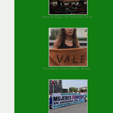
Valle de Elqui sin minería. Chile
Protestas contra VALE, Brasil