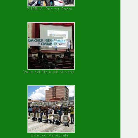
PUEBLA, Pue, 27 Enero
Valle del Elqui sin minería.
Orinoco, Venezuela