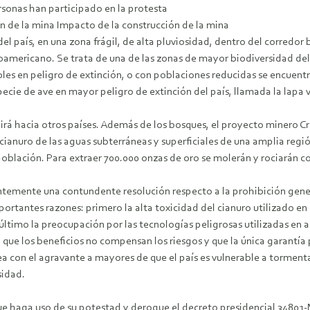
rsonas han participado en la protesta
n de la mina Impacto de la construcción de la mina
 del país, en una zona frágil, de alta pluviosidad, dentro del corredo
oamericano. Se trata de una de las zonas de mayor biodiversidad del 
les en peligro de extinción, o con poblaciones reducidas se encuen
pecie de ave en mayor peligro de extinción del país, llamada la lapa
rá hacia otros países. Además de los bosques, el proyecto minero Cru
uro de las aguas subterráneas y superficiales de una amplia región 
ación. Para extraer 700.000 onzas de oro se molerán y rociarán con
emente una contundente resolución respecto a la prohibición genera
rtantes razones: primero la alta toxicidad del cianuro utilizado en 
ltimo la preocupación por las tecnologías peligrosas utilizadas en 
que los beneficios no compensan los riesgos y que la única garantía 
opea con el agravante a mayores de que el país es vulnerable a tormen
sidad.
que haga uso de su potestad y derogue el decreto presidencial 34801