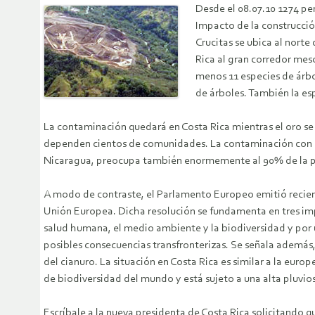
Desde el 08.07.10 1274 pe
Impacto de la construcció
Crucitas se ubica al norte
Rica al gran corredor mes
menos 11 especies de árbo
de árboles. También la es
La contaminación quedará en Costa Rica mientras el oro se i
dependen cientos de comunidades. La contaminación con cian
Nicaragua, preocupa también enormemente al 90% de la pobl
A modo de contraste, el Parlamento Europeo emitió recient
Unión Europea. Dicha resolución se fundamenta en tres impo
salud humana, el medio ambiente y la biodiversidad y por ú
posibles consecuencias transfronterizas. Se señala además, 
del cianuro. La situación en Costa Rica es similar a la eur
de biodiversidad del mundo y está sujeto a una alta pluvio
Escríbale a la nueva presidenta de Costa Rica solicitando 