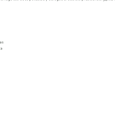
as
ca