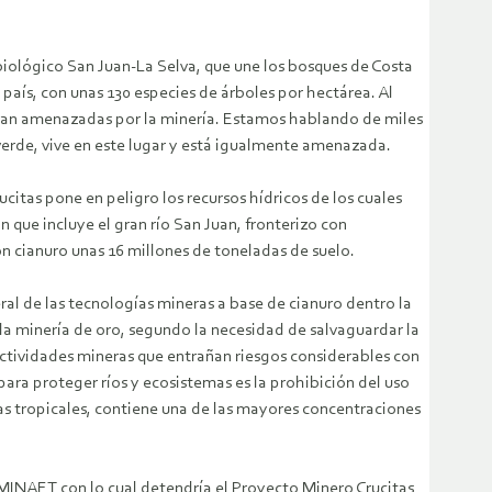
r biológico San Juan-La Selva, que une los bosques de Costa
país, con unas 130 especies de árboles por hectárea.
Al
tran amenazadas por la minería. Estamos hablando de miles
 verde, vive en este lugar y está igualmente amenazada.
citas pone en peligro los recursos hídricos de los cuales
que incluye el gran río San Juan, fronterizo con
 cianuro unas 16 millones de toneladas de suelo.
l de las tecnologías mineras a base de cianuro dentro la
la minería de oro, segundo la necesidad de salvaguardar la
actividades mineras que entrañan riesgos considerables con
para proteger ríos y ecosistemas es la prohibición del uso
tas tropicales, contiene una de las mayores concentraciones
-MINAET con lo cual detendría el Proyecto Minero Crucitas