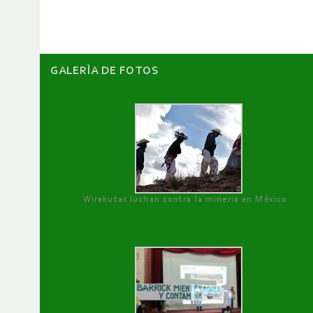
artículos
GALERÌA DE FOTOS
Wirakutas luchan contra la minería en México