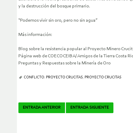
y la destrucción del bosque primario.
“Podemos vivir sin oro, pero no sin agua”
Más información:
Blog sobre la resistencia popular al Proyecto Minero Crucit
Página web de COECOCEIBA/ Amigos de la Tierra Costa Ri
Preguntas y Respuestas sobre la Minería de Oro
CONFLICTO: PROYECTO CRUCITAS
,
PROYECTO CRUCITAS
Navegador
ENTRADA ANTERIOR
ENTRADA SIGUIENTE
de