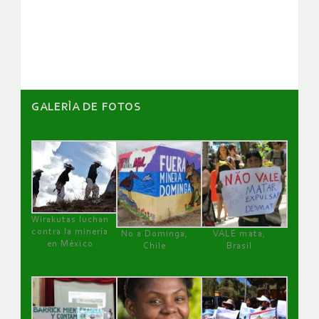
de
artículos
GALERÌA DE FOTOS
Wirakutas luchan
contra la minería
No a Dominga,
VALE mata,
en México
Chile
Brasil