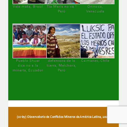
Vale mata, Brasil
Tía María no va !
Orinoco,
Perú
Venezuela
Pueblo Shuar
defensora de la
Caimanes, Chile
dice no a la
tierra, Melchora,
minería, Ecuador
Perú
(cc-by) Observatorio de Conflictos Mineros de América Latina, 2026