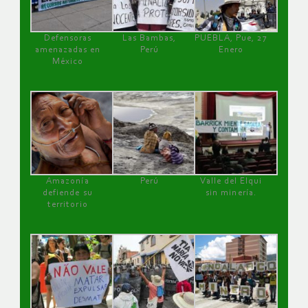
Defensoras
Las Bambas,
PUEBLA, Pue, 27
amenazadas en
Perú
Enero
México
Amazonía
Perú
Valle del Elqui
defiende su
sin minería.
territorio