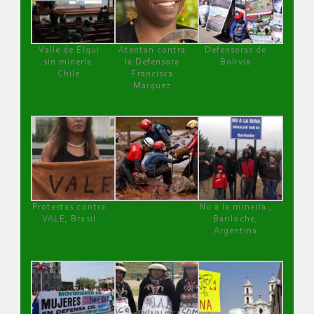
Valle de Elqui
Atentan contra
Defensoras de
sin minería.
la Defensora
Bolivia
Chile
Francisca
Márquez
Protestas contra
No a la minería ,
VALE, Brasil
Bariloche,
Argentina