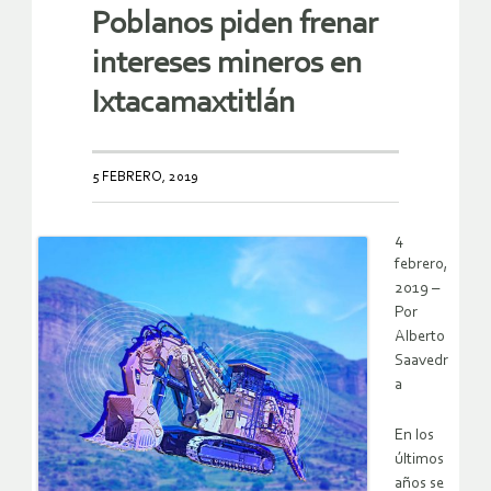
Poblanos piden frenar
intereses mineros en
Ixtacamaxtitlán
5 FEBRERO, 2019
4
febrero,
2019 –
Por
Alberto
Saavedr
a
En los
últimos
años se