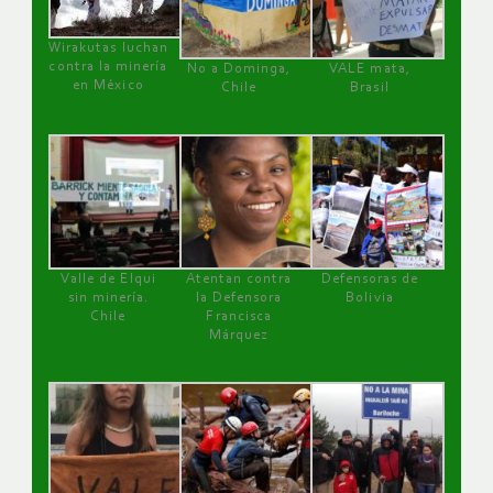
Wirakutas luchan
contra la minería
No a Dominga,
VALE mata,
en México
Chile
Brasil
Valle de Elqui
Atentan contra
Defensoras de
sin minería.
la Defensora
Bolivia
Chile
Francisca
Márquez