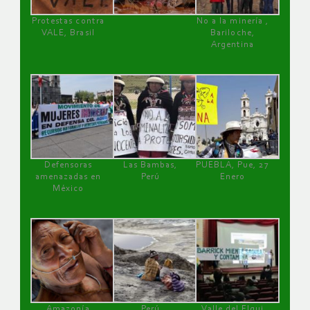
Protestas contra
No a la minería ,
VALE, Brasil
Bariloche,
Argentina
Defensoras
Las Bambas,
PUEBLA, Pue, 27
amenazadas en
Perú
Enero
México
Amazonía
Perú
Valle del Elqui