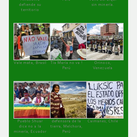
defiende su
sin minería.
territorio
Vale mata, Brasil
Tía María no va !
Orinoco,
Perú
Venezuela
Pueblo Shuar
defensora de la
Caimanes, Chile
dice no a la
tierra, Melchora,
minería, Ecuador
Perú