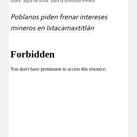
usará “agua de lluvia” para la actividad minera.
Poblanos piden frenar intereses
mineros en Ixtacamaxtitlán