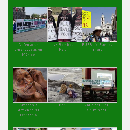
Defensoras
Las Bambas,
PUEBLA, Pue, 27
amenazadas en
Perú
Enero
México
Amazonía
Perú
Valle del Elqui
defiende su
sin minería.
territorio