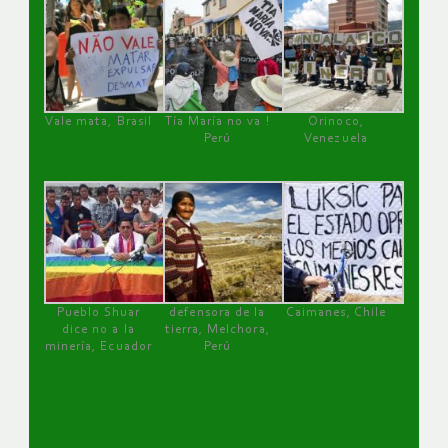
Vale mata, Brasil
Tía María no va !
Orinoco,
Perú
Venezuela
Pueblo Shuar
defensora de la
Caimanes, Chile
dice no a la
tierra, Melchora,
minería, Ecuador
Perú