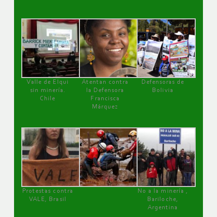
Valle de Elqui
Atentan contra
Defensoras de
sin minería.
la Defensora
Bolivia
Chile
Francisca
Márquez
Protestas contra
No a la minería ,
VALE, Brasil
Bariloche,
Argentina