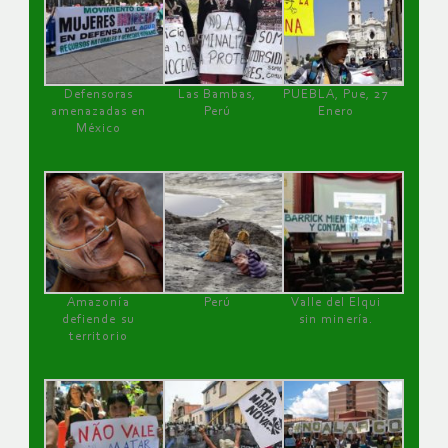
Defensoras
Las Bambas,
PUEBLA, Pue, 27
amenazadas en
Perú
Enero
México
Amazonía
Perú
Valle del Elqui
defiende su
sin minería.
territorio