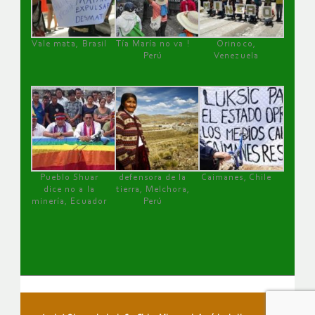
Vale mata, Brasil
Tía María no va !
Orinoco,
Perú
Venezuela
Pueblo Shuar
defensora de la
Caimanes, Chile
dice no a la
tierra, Melchora,
minería, Ecuador
Perú