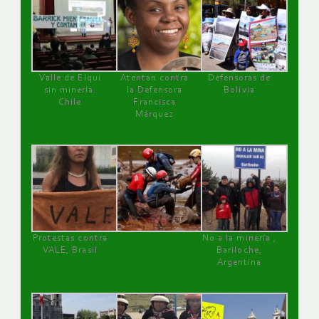
Valle de Elqui
Atentan contra
Defensoras de
sin minería.
la Defensora
Bolivia
Chile
Francisca
Márquez
Protestas contra
No a la minería ,
VALE, Brasil
Bariloche,
Argentina