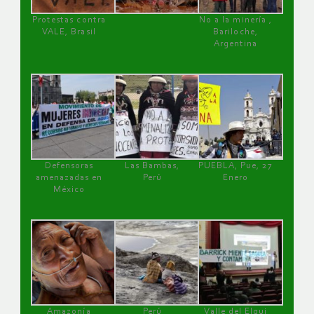
Protestas contra
No a la minería ,
VALE, Brasil
Bariloche,
Argentina
Defensoras
Las Bambas,
PUEBLA, Pue, 27
amenazadas en
Perú
Enero
México
Amazonía
Perú
Valle del Elqui