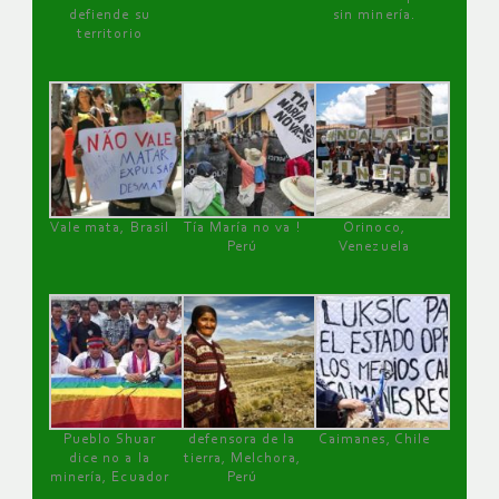
defiende su
sin minería.
territorio
Vale mata, Brasil
Tía María no va !
Orinoco,
Perú
Venezuela
Pueblo Shuar
defensora de la
Caimanes, Chile
dice no a la
tierra, Melchora,
minería, Ecuador
Perú