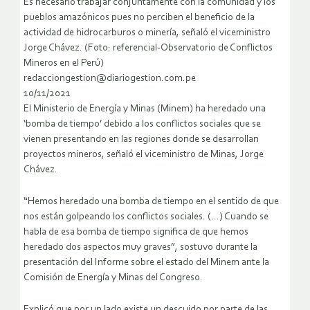
Es necesario trabajar conjuntamente con la comunidad y los
pueblos amazónicos pues no perciben el beneficio de la
actividad de hidrocarburos o minería, señaló el viceministro
Jorge Chávez. (Foto: referencial-Observatorio de Conflictos
Mineros en el Perú)
redacciongestion@diariogestion.com.pe
10/11/2021
El Ministerio de Energía y Minas (Minem) ha heredado una
‘bomba de tiempo’ debido a los conflictos sociales que se
vienen presentando en las regiones donde se desarrollan
proyectos mineros, señaló el viceministro de Minas, Jorge
Chávez.
“Hemos heredado una bomba de tiempo en el sentido de que
nos están golpeando los conflictos sociales. (…) Cuando se
habla de esa bomba de tiempo significa de que hemos
heredado dos aspectos muy graves”, sostuvo durante la
presentación del Informe sobre el estado del Minem ante la
Comisión de Energía y Minas del Congreso.
Explicó que por un lado existe un descuido por parte de las