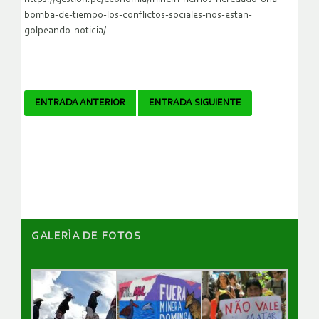
bomba-de-tiempo-los-conflictos-sociales-nos-estan-
golpeando-noticia/
Navegador
ENTRADA ANTERIOR
ENTRADA SIGUIENTE
de
artículos
GALERÌA DE FOTOS