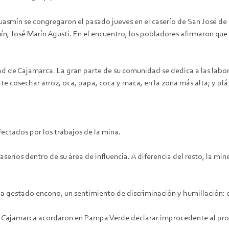
Huasmín se congregaron el pasado jueves en el caserío de San José de
n, José Marín Agusti. En el encuentro, los pobladores afirmaron que
ad de Cajamarca. La gran parte de su comunidad se dedica a las labore
e cosechar arroz, oca, papa, coca y maca, en la zona más alta; y plát
fectados por los trabajos de la mina.
ríos dentro de su área de influencia. A diferencia del resto, la mine
a gestado encono, un sentimiento de discriminación y humillación: el
de Cajamarca acordaron en Pampa Verde declarar improcedente al proye