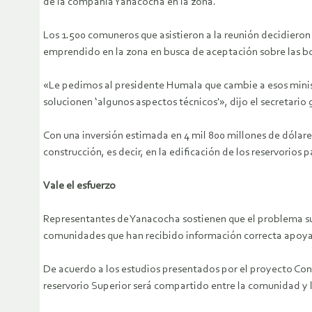
de la compañía Yanacocha en la zona.
Los 1.500 comuneros que asistieron a la reunión decidieron
emprendido en la zona en busca de aceptación sobre las b
«Le pedimos al presidente Humala que cambie a esos minist
solucionen ‘algunos aspectos técnicos'», dijo el secretario
Con una inversión estimada en 4 mil 800 millones de dólar
construcción, es decir, en la edificación de los reservorios
Vale el esfuerzo
Representantes de Yanacocha sostienen que el problema su
comunidades que han recibido información correcta apoy
De acuerdo a los estudios presentados por el proyecto Cong
reservorio Superior será compartido entre la comunidad y 