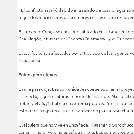
«El conflicto estalló debido al traslado de cuatro lagunas
Según los funcionarios de la empresa es necesario remover 
El proyecto Conga se encuentra ubicado en la cabecera de
Chaullagón, afluente del Chonta (Cajamarca), y el Quengo
Estos ríos serían afectados por el traslado de las lagunas P
Yanacocha.
Pobres pero dignos
Es una paradoja. Las comunidades que se oponen al proyec
En efecto, según el último reporte del Instituto Nacional 
pobre y el 46,3% habita en extrema pobreza. Y en Encañad
estos recursos parece que no han servido para aliviar el su
Cualquiera que no vive en Encañada, Huasmín o Sorochuco d
canon minero. Pero no es así de simple. Los comuneros prefi