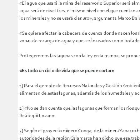
«El agua que usará la mina del reservorio Superior será alm
agua será de nivel tres, el mismo nivel con el que cuentan
los minerales y no se usará cianuro», argumenta Marco Bal
«Se quiere afectar la cabecera de cuenca donde nacen los 
zonas de recarga de agua y que serán usados como botadero
Protegeremos las lagunas con la ley en la mano», se pronun
«Es todo un ciclo de vida que se puede cortar»
1] Para el gerente de Recursos Naturales y Gestión Ambient
alimentan de estas lagunas, además de los humedales y acu
2] «No se dan cuenta que las lagunas que forman los ríos qu
Reátegui Lozano.
3] Según el proyecto minero Conga, de la minera Yanacocha,
autoridades de la región Cajamarca han dicho que ese traba