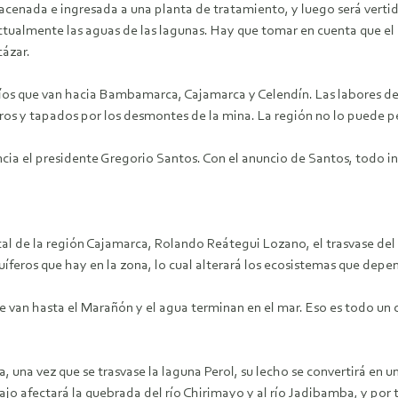
acenada e ingresada a una planta de tratamiento, y luego será vertid
 actualmente las aguas de las lagunas. Hay que tomar en cuenta que el
cázar.
ríos que van hacia Bambamarca, Cajamarca y Celendín. Las labores de
s y tapados por los desmontes de la mina. La región no lo puede pe
cia el presidente Gregorio Santos. Con el anuncio de Santos, todo in
al de la región Cajamarca, Rolando Reátegui Lozano, el trasvase del a
íferos que hay en la zona, lo cual alterará los ecosistemas que depe
e van hasta el Marañón y el agua terminan en el mar. Eso es todo un 
 una vez que se trasvase la laguna Perol, su lecho se convertirá en 
jo afectará la quebrada del río Chirimayo y al río Jadibamba, y por 