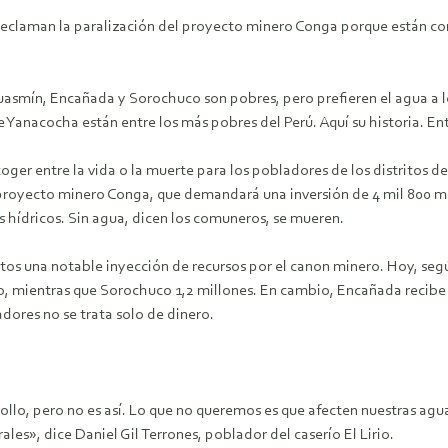
eclaman la paralización del proyecto minero Conga porque están conv
smín, Encañada y Sorochuco son pobres, pero prefieren el agua a los
anacocha están entre los más pobres del Perú. Aquí su historia. Entr
scoger entre la vida o la muerte para los pobladores de los distritos 
proyecto minero Conga, que demandará una inversión de 4 mil 800 mil
s hídricos. Sin agua, dicen los comuneros, se mueren.
itos una notable inyección de recursos por el canon minero. Hoy, seg
o, mientras que Sorochuco 1,2 millones. En cambio, Encañada recibe 2
adores no se trata solo de dinero.
llo, pero no es así. Lo que no queremos es que afecten nuestras ag
es», dice Daniel Gil Terrones, poblador del caserío El Lirio.