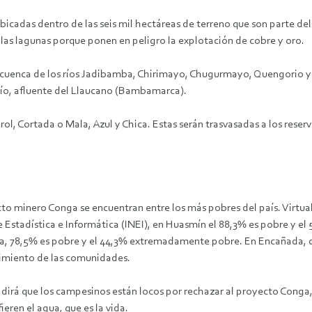
 ubicadas dentro de las seis mil hectáreas de terreno que son parte 
las lagunas porque ponen en peligro la explotación de cobre y oro.
 cuenca de los ríos Jadibamba, Chirimayo, Chugurmayo, Quengorio y 
río, afluente del Llaucano (Bambamarca).
erol, Cortada o Mala, Azul y Chica. Estas serán trasvasadas a los reser
to minero Conga se encuentran entre los más pobres del país. Virtu
de Estadística e Informática (INEI), en Huasmín el 88,3% es pobre y e
a, 78,5% es pobre y el 44,3% extremadamente pobre. En Encañada, q
frimiento de las comunidades.
irá que los campesinos están locos por rechazar al proyecto Conga,
eren el agua, que es la vida.