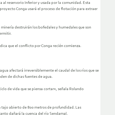
a al reservorio Inferior y usada por la comunidad. Esta
 proyecto Conga usará el proceso de flotación para extraer
 minería destruirán los bofedales y humedales que son
rmitir.
dica que el conflicto por Conga recién comienza.
gua afectará irreversiblemente el caudal de los ríos que se
nden de dichas fuentes de agua.
ciclo de vida que se piensa cortar», señala Rolando
un tajo abierto de 800 metros de profundidad. Las
tanto dañará la cuenca del río Sendamal.