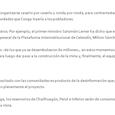
 organizarse caserío por caserío y ronda por ronda, para contrarres
ondades que Conga traería a los pobladores.
ros. Por ejemplo, el primer ministro Salomón Lerner ha dicho que e
 general de la Plataforma Interinstitucional de Celendín, Milton Sánc
es –de los que ya se desembolsaron 60 millones–, en estos momentos
 para luego dar paso a la construcción de la mina y, finalmente, el eq
scitado con las comunidades es producto de la desinformación que 
an plenamente el proyecto.
a, los reservorios de Chailhuagón, Perol e Inferior serán de consumo
la mina.