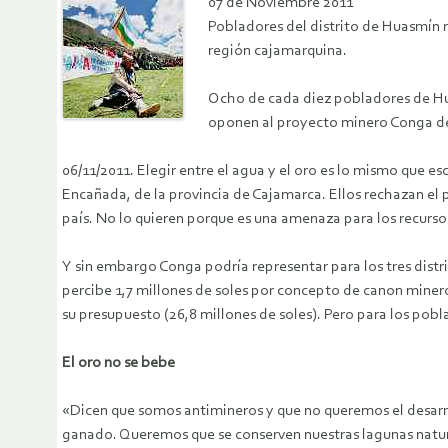
07 de Noviembre 2011
Pobladores del distrito de Huasmín r
región cajamarquina.
Ocho de cada diez pobladores de Hua
oponen al proyecto minero Conga de Y
06/11/2011. Elegir entre el agua y el oro es lo mismo que e
Encañada, de la provincia de Cajamarca. Ellos rechazan el 
país. No lo quieren porque es una amenaza para los recurso
Y sin embargo Conga podría representar para los tres distr
percibe 1,7 millones de soles por concepto de canon miner
su presupuesto (26,8 millones de soles). Pero para los pobl
El oro no se bebe
«Dicen que somos antimineros y que no queremos el desarro
ganado. Queremos que se conserven nuestras lagunas natural