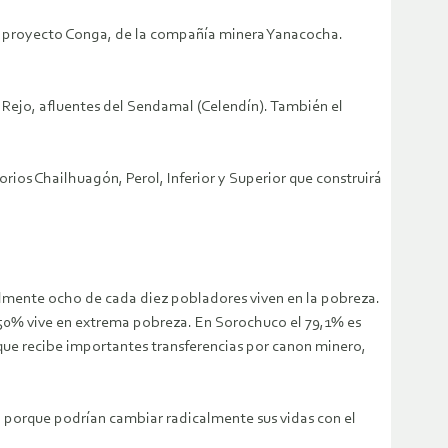
del proyecto Conga, de la compañía minera Yanacocha.
Rejo, afluentes del Sendamal (Celendín). También el
vorios Chailhuagón, Perol, Inferior y Superior que construirá
almente ocho de cada diez pobladores viven en la pobreza.
l 50% vive en extrema pobreza. En Sorochuco el 79,1% es
ue recibe importantes transferencias por canon minero,
 porque podrían cambiar radicalmente sus vidas con el